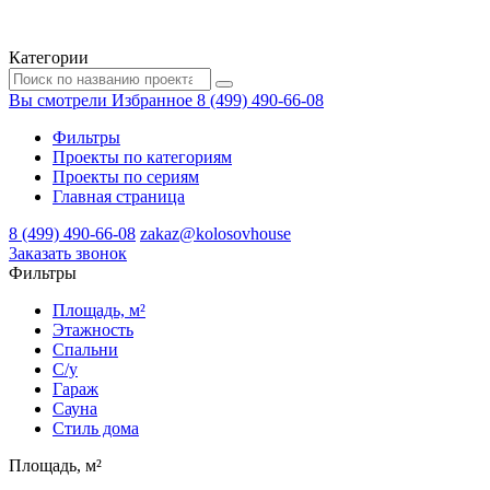
Категории
Вы смотрели
Избранное
8 (499) 490-66-08
Фильтры
Проекты по категориям
Проекты по сериям
Главная страница
8 (499) 490-66-08
zakaz@kolosovhouse
3аказать звонок
Фильтры
Площадь, м²
Этажность
Спальни
С/у
Гараж
Сауна
Стиль дома
Площадь, м²