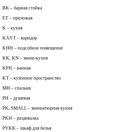
BK – барная стойка
ET – прихожая
K – кухня
KÄYT – коридор
KHH – подсобное помещение
KK, KN – мини-кухня
KPH – ванная
KT – кухонное пространство
MH – спальня
PH – душевая
PK, SMALL – миниатюрная кухня
PKH – раздевалка
PYKK – шкаф для белья