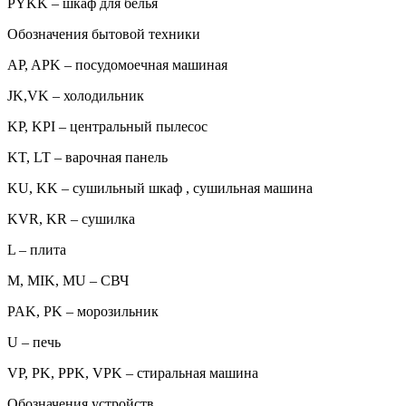
PYKK – шкаф для белья
Обозначения бытовой техники
AP, APK – посудомоечная машиная
JK,VK – холодильник
KP, KPI – центральный пылесос
KT, LT – варочная панель
KU, KK – сушильный шкаф , сушильная машина
KVR, KR – сушилка
L – плита
M, MIK, MU – СВЧ
PAK, PK – морозильник
U – печь
VP, PK, PPK, VPK – стиральная машина
Обозначения устройств