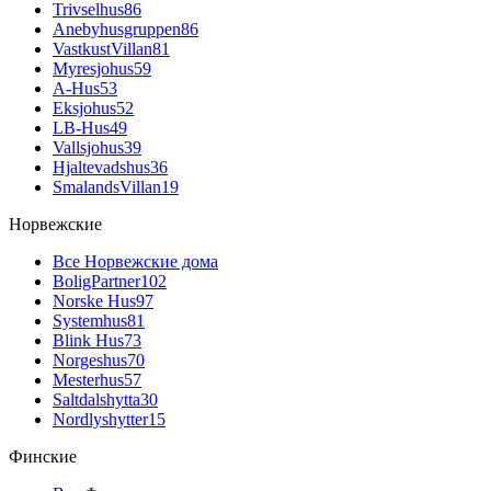
Trivselhus
86
Anebyhusgruppen
86
VastkustVillan
81
Myresjohus
59
A-Hus
53
Eksjohus
52
LB-Hus
49
Vallsjohus
39
Hjaltevadshus
36
SmalandsVillan
19
Норвежские
Все Норвежские дома
BoligPartner
102
Norske Hus
97
Systemhus
81
Blink Hus
73
Norgeshus
70
Mesterhus
57
Saltdalshytta
30
Nordlyshytter
15
Финские