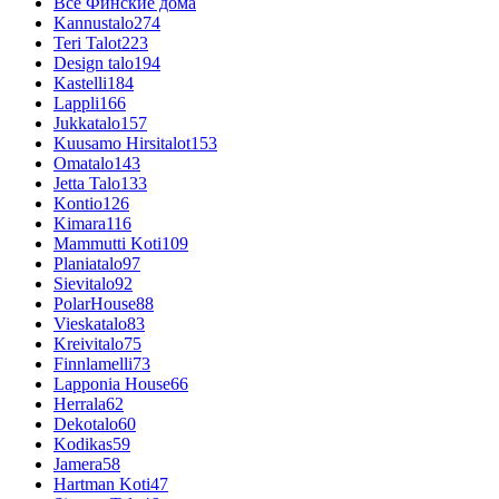
Все Финские дома
Kannustalo
274
Teri Talot
223
Design talo
194
Kastelli
184
Lappli
166
Jukkatalo
157
Kuusamo Hirsitalot
153
Omatalo
143
Jetta Talo
133
Kontio
126
Kimara
116
Mammutti Koti
109
Planiatalo
97
Sievitalo
92
PolarHouse
88
Vieskatalo
83
Kreivitalo
75
Finnlamelli
73
Lapponia House
66
Herrala
62
Dekotalo
60
Kodikas
59
Jamera
58
Hartman Koti
47