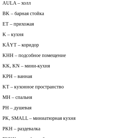
AULA – холл
BK – барная стойка
ET – прихожая
K – кухня
KÄYT – коридор
KHH – подсобное помещение
KK, KN – мини-кухня
KPH – ванная
KT – кухонное пространство
MH – спальня
PH – душевая
PK, SMALL – миниатюрная кухня
PKH – раздевалка