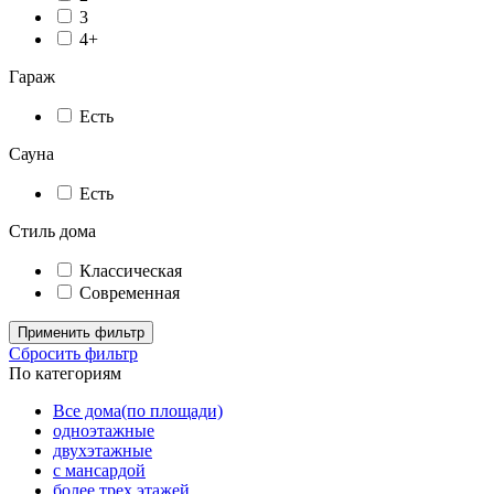
3
4+
Гараж
Есть
Сауна
Есть
Стиль дома
Классическая
Современная
Применить фильтр
Сбросить фильтр
По категориям
Все дома(по площади)
одноэтажные
двухэтажные
с мансардой
более трех этажей