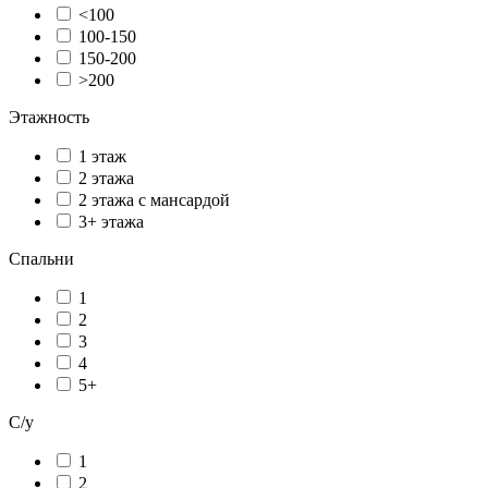
<100
100-150
150-200
>200
Этажность
1 этаж
2 этажа
2 этажа с мансардой
3+ этажа
Спальни
1
2
3
4
5+
С/у
1
2