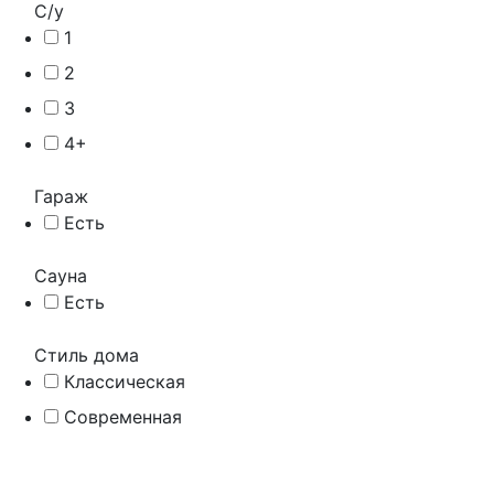
С/у
1
2
3
4+
Гараж
Есть
Сауна
Есть
Стиль дома
Классическая
Современная