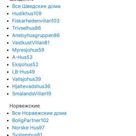
Все Шведские дома
Hudikhus
109
Fiskarhedenvillan
103
Trivselhus
86
Anebyhusgruppen
86
VastkustVillan
81
Myresjohus
59
A-Hus
53
Eksjohus
52
LB-Hus
49
Vallsjohus
39
Hjaltevadshus
36
SmalandsVillan
19
Норвежские
Все Норвежские дома
BoligPartner
102
Norske Hus
97
Systemhus
81