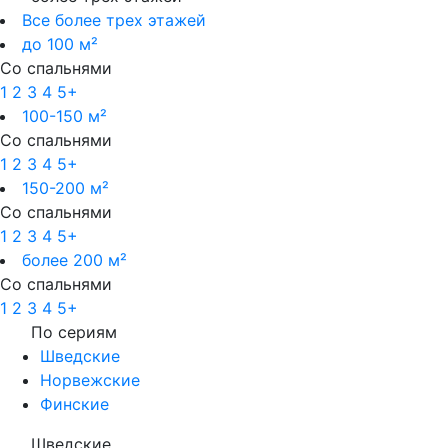
Все более трех этажей
до 100 м²
Со спальнями
1
2
3
4
5+
100-150 м²
Со спальнями
1
2
3
4
5+
150-200 м²
Со спальнями
1
2
3
4
5+
более 200 м²
Со спальнями
1
2
3
4
5+
По сериям
Шведские
Норвежские
Финские
Шведские