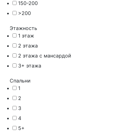
150-200
>200
Этажность
1 этаж
2 этажа
2 этажа с мансардой
3+ этажа
Спальни
1
2
3
4
5+