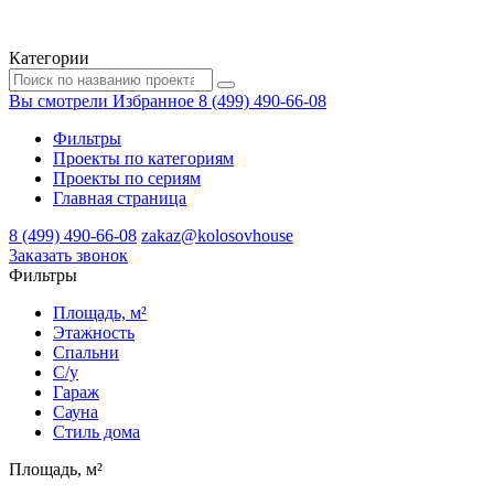
Категории
Вы смотрели
Избранное
8 (499) 490-66-08
Фильтры
Проекты по категориям
Проекты по сериям
Главная страница
8 (499) 490-66-08
zakaz@kolosovhouse
3аказать звонок
Фильтры
Площадь, м²
Этажность
Спальни
С/у
Гараж
Сауна
Стиль дома
Площадь, м²