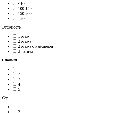
<100
100-150
150-200
>200
Этажность
1 этаж
2 этажа
2 этажа с мансардой
3+ этажа
Спальни
1
2
3
4
5+
С/у
1
2