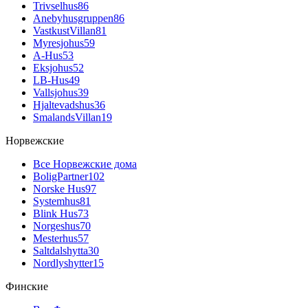
Trivselhus
86
Anebyhusgruppen
86
VastkustVillan
81
Myresjohus
59
A-Hus
53
Eksjohus
52
LB-Hus
49
Vallsjohus
39
Hjaltevadshus
36
SmalandsVillan
19
Норвежские
Все Норвежские дома
BoligPartner
102
Norske Hus
97
Systemhus
81
Blink Hus
73
Norgeshus
70
Mesterhus
57
Saltdalshytta
30
Nordlyshytter
15
Финские