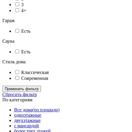
3
4+
Гараж
Есть
Сауна
Есть
Стиль дома
Классическая
Современная
Применить фильтр
Сбросить фильтр
По категориям
Все дома(по площади)
одноэтажные
двухэтажные
с мансардой
более трех этажей