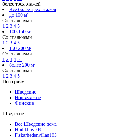
более трех этажей
Все более трех этажей
до 100 м²
Со спальнями
1
2
3
4
5+
100-150 м²
Со спальнями
1
2
3
4
5+
150-200 м²
Со спальнями
1
2
3
4
5+
более 200 м²
Со спальнями
1
2
3
4
5+
По сериям
Шведские
Норвежские
Финские
Шведские
Все Шведские дома
Hudikhus
109
Fiskarhedenvillan
103