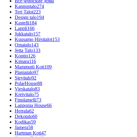
Все Финские дома
Kannustalo
274
Teri Talot
223
Design talo
194
Kastelli
184
Lappli
166
Jukkatalo
157
Kuusamo Hirsitalot
153
Omatalo
143
Jetta Talo
133
Kontio
126
Kimara
116
Mammutti Koti
109
Planiatalo
97
Sievitalo
92
PolarHouse
88
Vieskatalo
83
Kreivitalo
75
Finnlamelli
73
Lapponia House
66
Herrala
62
Dekotalo
60
Kodikas
59
Jamera
58
Hartman Koti
47