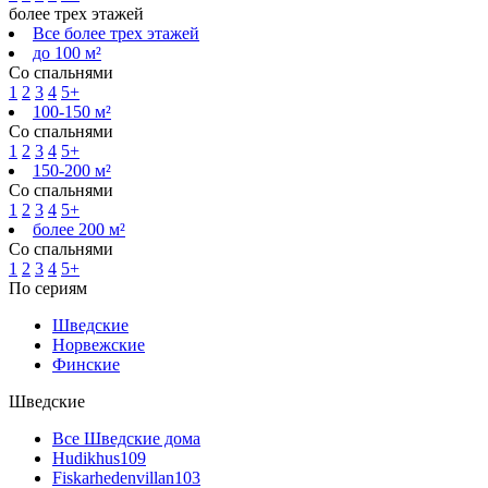
более трех этажей
Все более трех этажей
до 100 м²
Со спальнями
1
2
3
4
5+
100-150 м²
Со спальнями
1
2
3
4
5+
150-200 м²
Со спальнями
1
2
3
4
5+
более 200 м²
Со спальнями
1
2
3
4
5+
По сериям
Шведские
Норвежские
Финские
Шведские
Все Шведские дома
Hudikhus
109
Fiskarhedenvillan
103