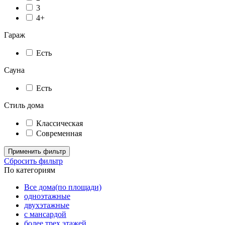
3
4+
Гараж
Есть
Сауна
Есть
Стиль дома
Классическая
Современная
Применить фильтр
Сбросить фильтр
По категориям
Все дома(по площади)
одноэтажные
двухэтажные
с мансардой
более трех этажей