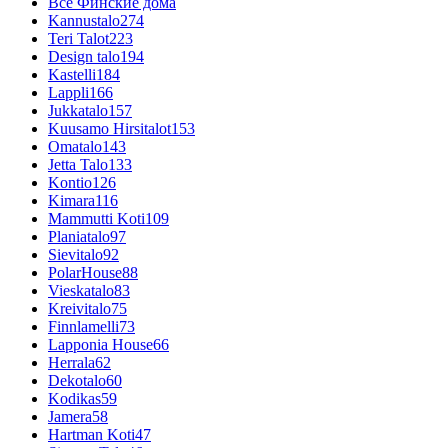
Все Финские дома
Kannustalo
274
Teri Talot
223
Design talo
194
Kastelli
184
Lappli
166
Jukkatalo
157
Kuusamo Hirsitalot
153
Omatalo
143
Jetta Talo
133
Kontio
126
Kimara
116
Mammutti Koti
109
Planiatalo
97
Sievitalo
92
PolarHouse
88
Vieskatalo
83
Kreivitalo
75
Finnlamelli
73
Lapponia House
66
Herrala
62
Dekotalo
60
Kodikas
59
Jamera
58
Hartman Koti
47