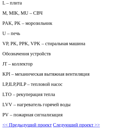
L – плита
M, MIK, MU – СВЧ
PAK, PK – морозильник
U – печь
VP, PK, PPK, VPK – стиральная машина
Обозначения устройств
JT – коллектор
KPI – механическая вытяжная вентиляция
LP,ILP,PILP – тепловой насос
LTO – рекуперация тепла
LVV – нагреватель горячей воды
PV – пожарная сигнализация
<<
Предыдущий проект
Следующий проект
>>