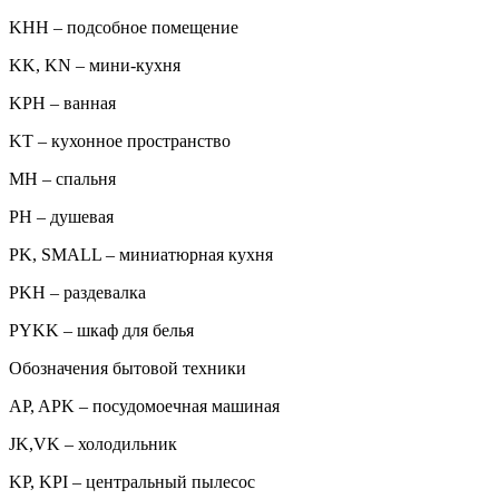
KHH – подсобное помещение
KK, KN – мини-кухня
KPH – ванная
KT – кухонное пространство
MH – спальня
PH – душевая
PK, SMALL – миниатюрная кухня
PKH – раздевалка
PYKK – шкаф для белья
Обозначения бытовой техники
AP, APK – посудомоечная машиная
JK,VK – холодильник
KP, KPI – центральный пылесос