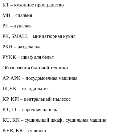
KT – кухонное пространство
MH – спальня
PH – душевая
PK, SMALL – миниатюрная кухня
PKH – раздевалка
PYKK – шкаф для белья
Обозначения бытовой техники
AP, APK – посудомоечная машиная
JK,VK – холодильник
KP, KPI – центральный пылесос
KT, LT – варочная панель
KU, KK – сушильный шкаф , сушильная машина
KVR, KR – сушилка