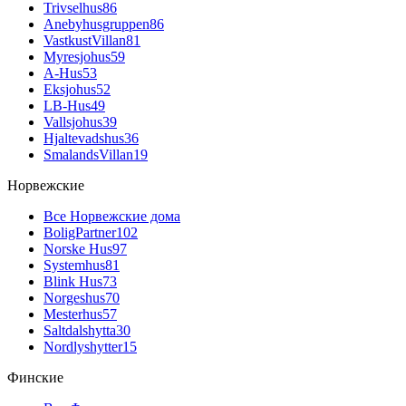
Trivselhus
86
Anebyhusgruppen
86
VastkustVillan
81
Myresjohus
59
A-Hus
53
Eksjohus
52
LB-Hus
49
Vallsjohus
39
Hjaltevadshus
36
SmalandsVillan
19
Норвежские
Все Норвежские дома
BoligPartner
102
Norske Hus
97
Systemhus
81
Blink Hus
73
Norgeshus
70
Mesterhus
57
Saltdalshytta
30
Nordlyshytter
15
Финские