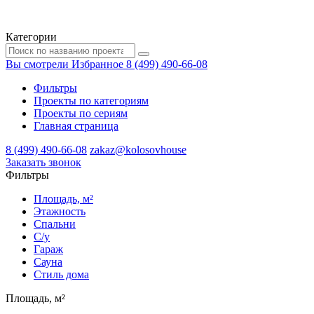
Категории
Вы смотрели
Избранное
8 (499) 490-66-08
Фильтры
Проекты по категориям
Проекты по сериям
Главная страница
8 (499) 490-66-08
zakaz@kolosovhouse
3аказать звонок
Фильтры
Площадь, м²
Этажность
Спальни
С/у
Гараж
Сауна
Стиль дома
Площадь, м²