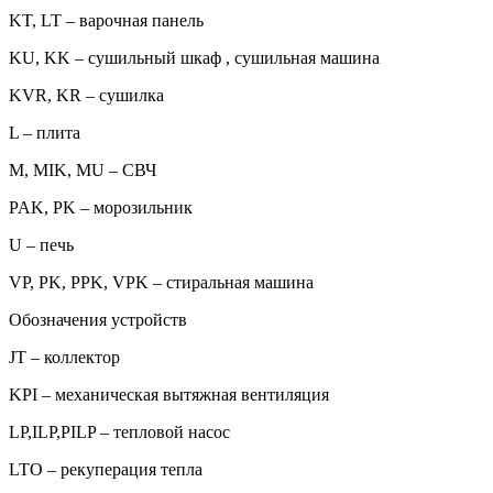
KT, LT – варочная панель
KU, KK – сушильный шкаф , сушильная машина
KVR, KR – сушилка
L – плита
M, MIK, MU – СВЧ
PAK, PK – морозильник
U – печь
VP, PK, PPK, VPK – стиральная машина
Обозначения устройств
JT – коллектор
KPI – механическая вытяжная вентиляция
LP,ILP,PILP – тепловой насос
LTO – рекуперация тепла