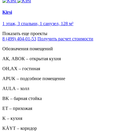
Kirsi
1 этаж, 3 спальни, 1 санузел, 128 м²
Показать еще проекты
8 (499) 404-01-53
Получить расчет стоимости
Обозначения помещений
АК, АВОК – открытая кухня
ОН,AX – гостиная
APUK – подсобное помещение
AULA – холл
BK – барная стойка
ET – прихожая
K – кухня
KÄYT – коридор