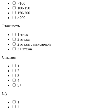
<100
100-150
150-200
>200
Этажность
1 этаж
2 этажа
2 этажа с мансардой
3+ этажа
Спальни
1
2
3
4
5+
С/у
1
2