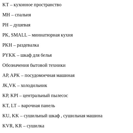
KT – кухонное пространство
MH – спальня
PH – душевая
PK, SMALL – миниатюрная кухня
PKH – раздевалка
PYKK – шкаф для белья
Обозначения бытовой техники
AP, APK – посудомоечная машиная
JK,VK – холодильник
KP, KPI – центральный пылесос
KT, LT – варочная панель
KU, KK – сушильный шкаф , сушильная машина
KVR, KR – сушилка