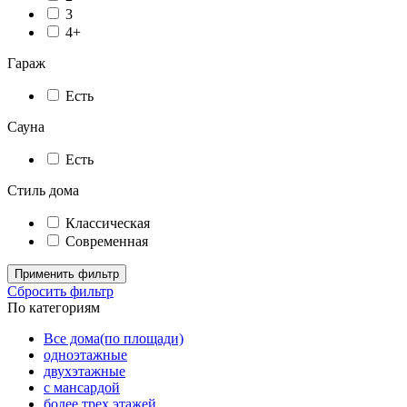
3
4+
Гараж
Есть
Сауна
Есть
Стиль дома
Классическая
Современная
Применить фильтр
Сбросить фильтр
По категориям
Все дома(по площади)
одноэтажные
двухэтажные
с мансардой
более трех этажей