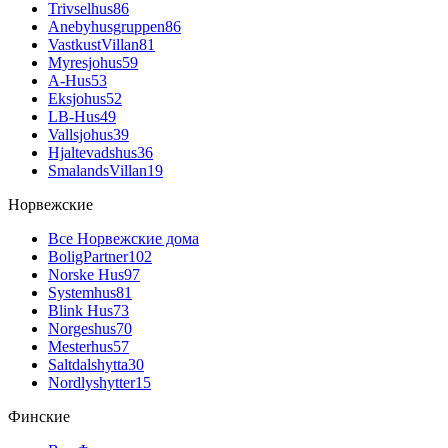
Trivselhus
86
Anebyhusgruppen
86
VastkustVillan
81
Myresjohus
59
A-Hus
53
Eksjohus
52
LB-Hus
49
Vallsjohus
39
Hjaltevadshus
36
SmalandsVillan
19
Норвежские
Все Норвежские дома
BoligPartner
102
Norske Hus
97
Systemhus
81
Blink Hus
73
Norgeshus
70
Mesterhus
57
Saltdalshytta
30
Nordlyshytter
15
Финские