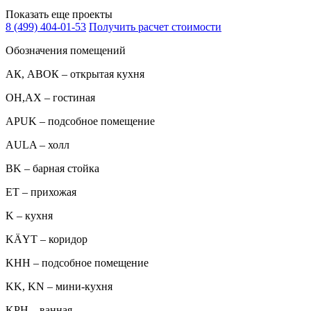
Показать еще проекты
8 (499) 404-01-53
Получить расчет стоимости
Обозначения помещений
АК, АВОК – открытая кухня
ОН,AX – гостиная
APUK – подсобное помещение
AULA – холл
BK – барная стойка
ET – прихожая
K – кухня
KÄYT – коридор
KHH – подсобное помещение
KK, KN – мини-кухня
KPH – ванная