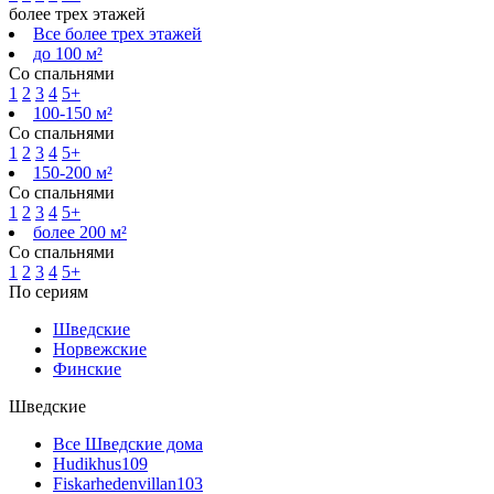
более трех этажей
Все более трех этажей
до 100 м²
Со спальнями
1
2
3
4
5+
100-150 м²
Со спальнями
1
2
3
4
5+
150-200 м²
Со спальнями
1
2
3
4
5+
более 200 м²
Со спальнями
1
2
3
4
5+
По сериям
Шведские
Норвежские
Финские
Шведские
Все Шведские дома
Hudikhus
109
Fiskarhedenvillan
103