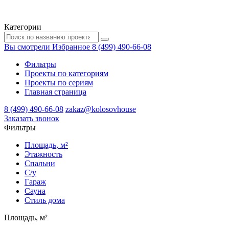
Категории
Вы смотрели
Избранное
8 (499) 490-66-08
Фильтры
Проекты по категориям
Проекты по сериям
Главная страница
8 (499) 490-66-08
zakaz@kolosovhouse
3аказать звонок
Фильтры
Площадь, м²
Этажность
Спальни
С/у
Гараж
Сауна
Стиль дома
Площадь, м²