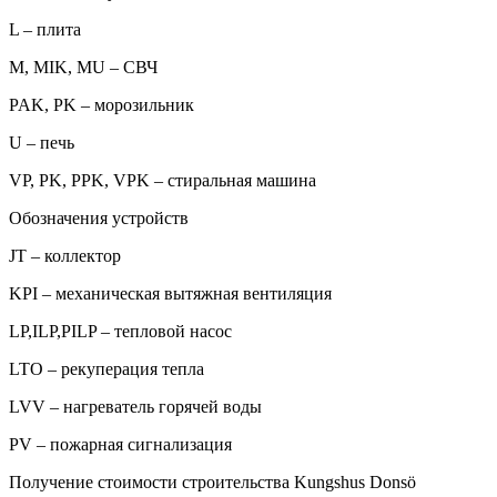
L – плита
M, MIK, MU – СВЧ
PAK, PK – морозильник
U – печь
VP, PK, PPK, VPK – стиральная машина
Обозначения устройств
JT – коллектор
KPI – механическая вытяжная вентиляция
LP,ILP,PILP – тепловой насос
LTO – рекуперация тепла
LVV – нагреватель горячей воды
PV – пожарная сигнализация
Получение стоимости строительства Kungshus Donsö