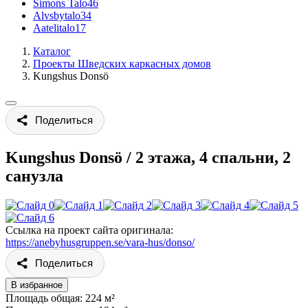
Simons Talo
46
Alvsbytalo
34
Aatelitalo
17
Каталог
Проекты Шведских каркасных домов
Kungshus Donsö
Поделиться
Kungshus Donsö
/
2 этажа, 4 спальни, 2
санузла
Ссылка на проект сайта оригинала:
https://anebyhusgruppen.se/vara-hus/donso/
Поделиться
В избранное
Площадь общая: 224 м²