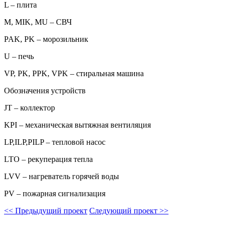
L – плита
M, MIK, MU – СВЧ
PAK, PK – морозильник
U – печь
VP, PK, PPK, VPK – стиральная машина
Обозначения устройств
JT – коллектор
KPI – механическая вытяжная вентиляция
LP,ILP,PILP – тепловой насос
LTO – рекуперация тепла
LVV – нагреватель горячей воды
PV – пожарная сигнализация
<<
Предыдущий проект
Следующий проект
>>