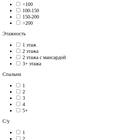
<100
100-150
150-200
>200
Этажность
1 этаж
2 этажа
2 этажа с мансардой
3+ этажа
Спальни
1
2
3
4
5+
С/у
1
2