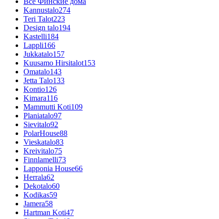
Все Финские дома
Kannustalo
274
Teri Talot
223
Design talo
194
Kastelli
184
Lappli
166
Jukkatalo
157
Kuusamo Hirsitalot
153
Omatalo
143
Jetta Talo
133
Kontio
126
Kimara
116
Mammutti Koti
109
Planiatalo
97
Sievitalo
92
PolarHouse
88
Vieskatalo
83
Kreivitalo
75
Finnlamelli
73
Lapponia House
66
Herrala
62
Dekotalo
60
Kodikas
59
Jamera
58
Hartman Koti
47