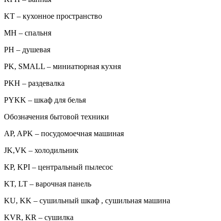
KT – кухонное пространство
MH – спальня
PH – душевая
PK, SMALL – миниатюрная кухня
PKH – раздевалка
PYKK – шкаф для белья
Обозначения бытовой техники
AP, APK – посудомоечная машиная
JK,VK – холодильник
KP, KPI – центральный пылесос
KT, LT – варочная панель
KU, KK – сушильный шкаф , сушильная машина
KVR, KR – сушилка