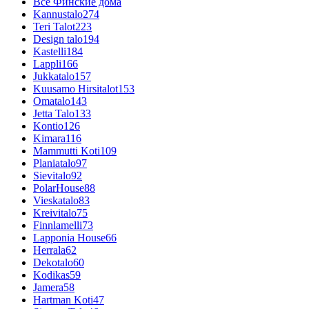
Все Финские дома
Kannustalo
274
Teri Talot
223
Design talo
194
Kastelli
184
Lappli
166
Jukkatalo
157
Kuusamo Hirsitalot
153
Omatalo
143
Jetta Talo
133
Kontio
126
Kimara
116
Mammutti Koti
109
Planiatalo
97
Sievitalo
92
PolarHouse
88
Vieskatalo
83
Kreivitalo
75
Finnlamelli
73
Lapponia House
66
Herrala
62
Dekotalo
60
Kodikas
59
Jamera
58
Hartman Koti
47