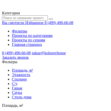
Категории
Вы смотрели
Избранное
8 (499) 490-66-08
Фильтры
Проекты по категориям
Проекты по сериям
Главная страница
8 (499) 490-66-08
zakaz@kolosovhouse
3аказать звонок
Фильтры
Площадь, м²
Этажность
Спальни
С/у
Гараж
Сауна
Стиль дома
Площадь, м²