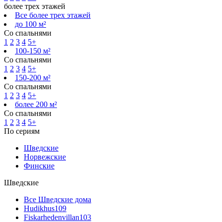
более трех этажей
Все более трех этажей
до 100 м²
Со спальнями
1
2
3
4
5+
100-150 м²
Со спальнями
1
2
3
4
5+
150-200 м²
Со спальнями
1
2
3
4
5+
более 200 м²
Со спальнями
1
2
3
4
5+
По сериям
Шведские
Норвежские
Финские
Шведские
Все Шведские дома
Hudikhus
109
Fiskarhedenvillan
103