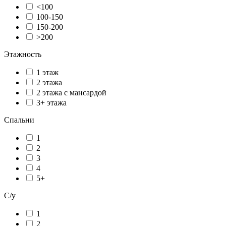
<100
100-150
150-200
>200
Этажность
1 этаж
2 этажа
2 этажа с мансардой
3+ этажа
Спальни
1
2
3
4
5+
С/у
1
2