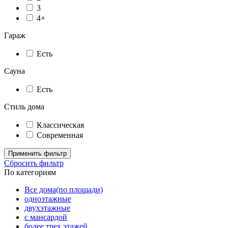
3
4+
Гараж
Есть
Сауна
Есть
Стиль дома
Классическая
Современная
Применить фильтр
Сбросить фильтр
По категориям
Все дома(по площади)
одноэтажные
двухэтажные
с мансардой
более трех этажей