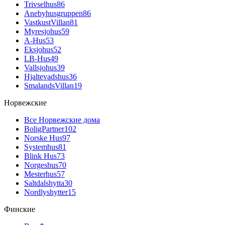
Trivselhus
86
Anebyhusgruppen
86
VastkustVillan
81
Myresjohus
59
A-Hus
53
Eksjohus
52
LB-Hus
49
Vallsjohus
39
Hjaltevadshus
36
SmalandsVillan
19
Норвежские
Все Норвежские дома
BoligPartner
102
Norske Hus
97
Systemhus
81
Blink Hus
73
Norgeshus
70
Mesterhus
57
Saltdalshytta
30
Nordlyshytter
15
Финские