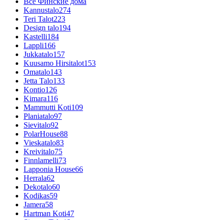
Все Финские дома
Kannustalo
274
Teri Talot
223
Design talo
194
Kastelli
184
Lappli
166
Jukkatalo
157
Kuusamo Hirsitalot
153
Omatalo
143
Jetta Talo
133
Kontio
126
Kimara
116
Mammutti Koti
109
Planiatalo
97
Sievitalo
92
PolarHouse
88
Vieskatalo
83
Kreivitalo
75
Finnlamelli
73
Lapponia House
66
Herrala
62
Dekotalo
60
Kodikas
59
Jamera
58
Hartman Koti
47