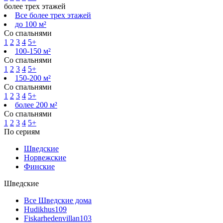
более трех этажей
Все более трех этажей
до 100 м²
Со спальнями
1
2
3
4
5+
100-150 м²
Со спальнями
1
2
3
4
5+
150-200 м²
Со спальнями
1
2
3
4
5+
более 200 м²
Со спальнями
1
2
3
4
5+
По сериям
Шведские
Норвежские
Финские
Шведские
Все Шведские дома
Hudikhus
109
Fiskarhedenvillan
103