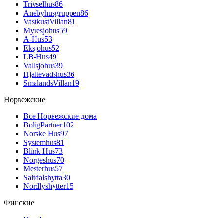
Trivselhus
86
Anebyhusgruppen
86
VastkustVillan
81
Myresjohus
59
A-Hus
53
Eksjohus
52
LB-Hus
49
Vallsjohus
39
Hjaltevadshus
36
SmalandsVillan
19
Норвежские
Все Норвежские дома
BoligPartner
102
Norske Hus
97
Systemhus
81
Blink Hus
73
Norgeshus
70
Mesterhus
57
Saltdalshytta
30
Nordlyshytter
15
Финские