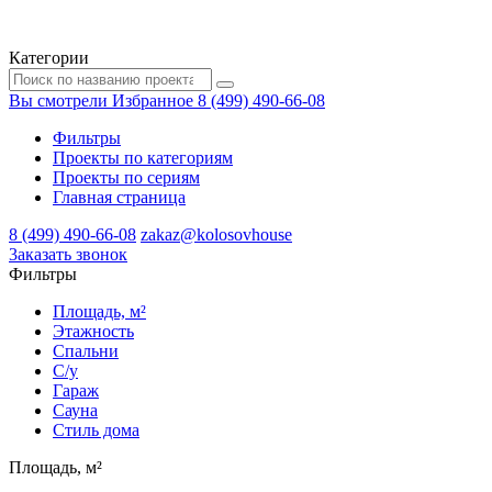
Категории
Вы смотрели
Избранное
8 (499) 490-66-08
Фильтры
Проекты по категориям
Проекты по сериям
Главная страница
8 (499) 490-66-08
zakaz@kolosovhouse
3аказать звонок
Фильтры
Площадь, м²
Этажность
Спальни
С/у
Гараж
Сауна
Стиль дома
Площадь, м²