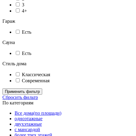
3
4+
Гараж
Есть
Сауна
Есть
Стиль дома
Классическая
Современная
Применить фильтр
Сбросить фильтр
По категориям
Все дома(по площади)
одноэтажные
двухэтажные
с мансардой
более трех этажей