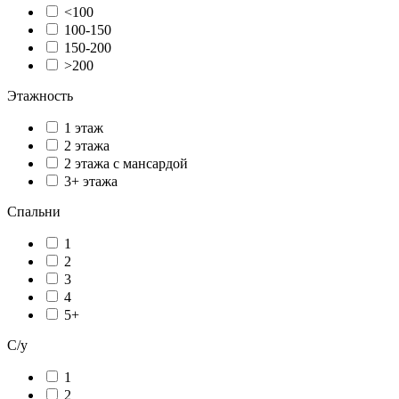
<100
100-150
150-200
>200
Этажность
1 этаж
2 этажа
2 этажа с мансардой
3+ этажа
Спальни
1
2
3
4
5+
С/у
1
2