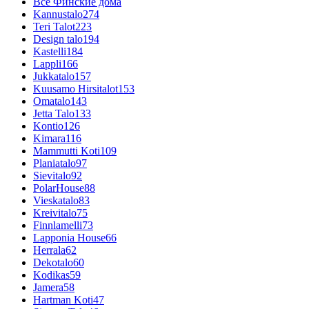
Все Финские дома
Kannustalo
274
Teri Talot
223
Design talo
194
Kastelli
184
Lappli
166
Jukkatalo
157
Kuusamo Hirsitalot
153
Omatalo
143
Jetta Talo
133
Kontio
126
Kimara
116
Mammutti Koti
109
Planiatalo
97
Sievitalo
92
PolarHouse
88
Vieskatalo
83
Kreivitalo
75
Finnlamelli
73
Lapponia House
66
Herrala
62
Dekotalo
60
Kodikas
59
Jamera
58
Hartman Koti
47