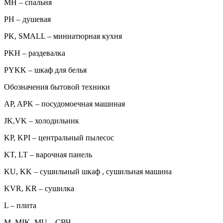
MH – спальня
PH – душевая
PK, SMALL – миниатюрная кухня
PKH – раздевалка
PYKK – шкаф для белья
Обозначения бытовой техники
AP, APK – посудомоечная машиная
JK,VK – холодильник
KP, KPI – центральный пылесос
KT, LT – варочная панель
KU, KK – сушильный шкаф , сушильная машина
KVR, KR – сушилка
L – плита
M, MIK, MU – СВЧ