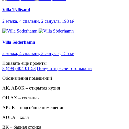
Villa Tylösand
2 этажа, 4 спальни, 2 санузла, 198 м²
Villa Söderhamn
2 этажа, 4 спальни, 2 санузла, 155 м²
Показать еще проекты
8 (499) 404-01-53
Получить расчет стоимости
Обозначения помещений
АК, АВОК – открытая кухня
ОН,AX – гостиная
APUK – подсобное помещение
AULA – холл
BK – барная стойка