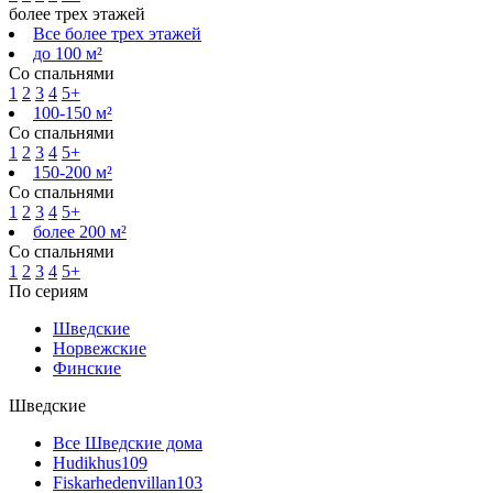
более трех этажей
Все более трех этажей
до 100 м²
Со спальнями
1
2
3
4
5+
100-150 м²
Со спальнями
1
2
3
4
5+
150-200 м²
Со спальнями
1
2
3
4
5+
более 200 м²
Со спальнями
1
2
3
4
5+
По сериям
Шведские
Норвежские
Финские
Шведские
Все Шведские дома
Hudikhus
109
Fiskarhedenvillan
103