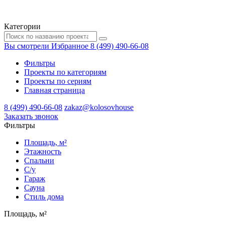
Категории
Вы смотрели
Избранное
8 (499) 490-66-08
Фильтры
Проекты по категориям
Проекты по сериям
Главная страница
8 (499) 490-66-08
zakaz@kolosovhouse
3аказать звонок
Фильтры
Площадь, м²
Этажность
Спальни
С/у
Гараж
Сауна
Стиль дома
Площадь, м²