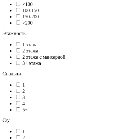
<100
100-150
150-200
>200
Этажность
1 этаж
2 этажа
2 этажа с мансардой
3+ этажа
Спальни
1
2
3
4
5+
С/у
1
2