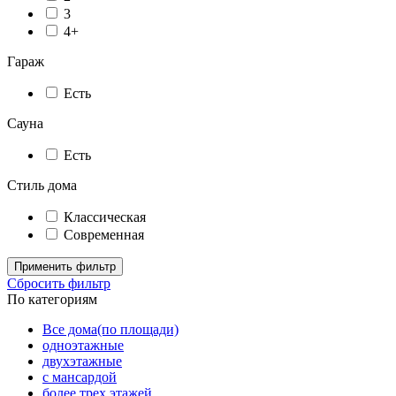
3
4+
Гараж
Есть
Сауна
Есть
Стиль дома
Классическая
Современная
Применить фильтр
Сбросить фильтр
По категориям
Все дома(по площади)
одноэтажные
двухэтажные
с мансардой
более трех этажей