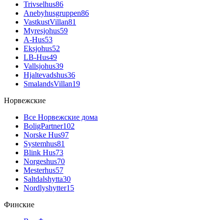
Trivselhus
86
Anebyhusgruppen
86
VastkustVillan
81
Myresjohus
59
A-Hus
53
Eksjohus
52
LB-Hus
49
Vallsjohus
39
Hjaltevadshus
36
SmalandsVillan
19
Норвежские
Все Норвежские дома
BoligPartner
102
Norske Hus
97
Systemhus
81
Blink Hus
73
Norgeshus
70
Mesterhus
57
Saltdalshytta
30
Nordlyshytter
15
Финские