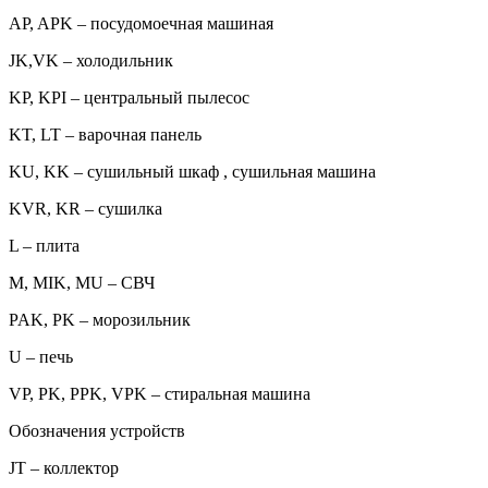
AP, APK – посудомоечная машиная
JK,VK – холодильник
KP, KPI – центральный пылесос
KT, LT – варочная панель
KU, KK – сушильный шкаф , сушильная машина
KVR, KR – сушилка
L – плита
M, MIK, MU – СВЧ
PAK, PK – морозильник
U – печь
VP, PK, PPK, VPK – стиральная машина
Обозначения устройств
JT – коллектор