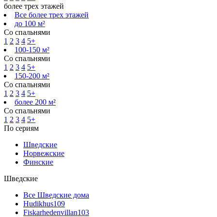
более трех этажей
Все более трех этажей
до 100 м²
Со спальнями
1
2
3
4
5+
100-150 м²
Со спальнями
1
2
3
4
5+
150-200 м²
Со спальнями
1
2
3
4
5+
более 200 м²
Со спальнями
1
2
3
4
5+
По сериям
Шведские
Норвежские
Финские
Шведские
Все Шведские дома
Hudikhus
109
Fiskarhedenvillan
103