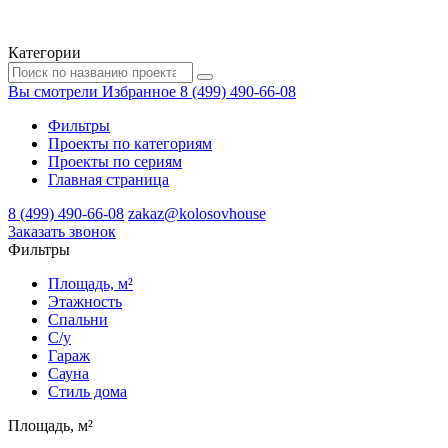
Категории
Вы смотрели
Избранное
8 (499) 490-66-08
Фильтры
Проекты по категориям
Проекты по сериям
Главная страница
8 (499) 490-66-08
zakaz@kolosovhouse
3аказать звонок
Фильтры
Площадь, м²
Этажность
Спальни
С/у
Гараж
Сауна
Стиль дома
Площадь, м²