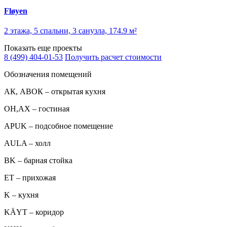
Fløyen
2 этажа, 5 спальни, 3 санузла, 174.9 м²
Показать еще проекты
8 (499) 404-01-53
Получить расчет стоимости
Обозначения помещений
АК, АВОК – открытая кухня
ОН,AX – гостиная
APUK – подсобное помещение
AULA – холл
BK – барная стойка
ET – прихожая
K – кухня
KÄYT – коридор