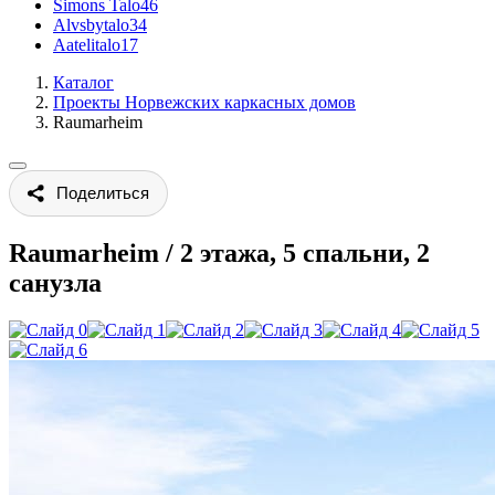
Simons Talo
46
Alvsbytalo
34
Aatelitalo
17
Каталог
Проекты Норвежских каркасных домов
Raumarheim
Поделиться
Raumarheim
/
2 этажа, 5 спальни, 2
санузла