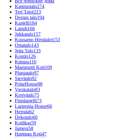
Все Финские дома
Kannustalo
274
Teri Talot
223
Design talo
194
Kastelli
184
Lappli
166
Jukkatalo
157
Kuusamo Hirsitalot
153
Omatalo
143
Jetta Talo
133
Kontio
126
Kimara
116
Mammutti Koti
109
Planiatalo
97
Sievitalo
92
PolarHouse
88
Vieskatalo
83
Kreivitalo
75
Finnlamelli
73
Lapponia House
66
Herrala
62
Dekotalo
60
Kodikas
59
Jamera
58
Hartman Koti
47