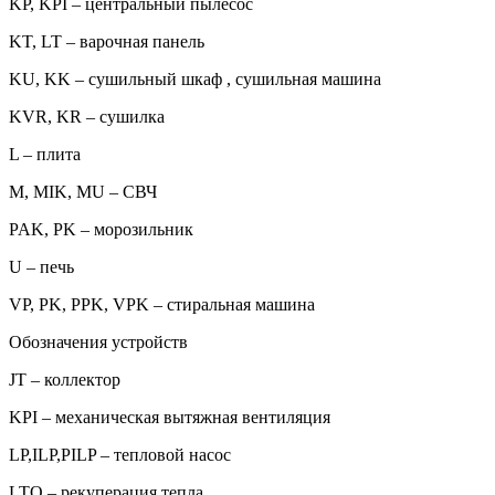
KP, KPI – центральный пылесос
KT, LT – варочная панель
KU, KK – сушильный шкаф , сушильная машина
KVR, KR – сушилка
L – плита
M, MIK, MU – СВЧ
PAK, PK – морозильник
U – печь
VP, PK, PPK, VPK – стиральная машина
Обозначения устройств
JT – коллектор
KPI – механическая вытяжная вентиляция
LP,ILP,PILP – тепловой насос
LTO – рекуперация тепла