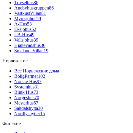
Trivselhus
86
Anebyhusgruppen
86
VastkustVillan
81
Myresjohus
59
A-Hus
53
Eksjohus
52
LB-Hus
49
Vallsjohus
39
Hjaltevadshus
36
SmalandsVillan
19
Норвежские
Все Норвежские дома
BoligPartner
102
Norske Hus
97
Systemhus
81
Blink Hus
73
Norgeshus
70
Mesterhus
57
Saltdalshytta
30
Nordlyshytter
15
Финские