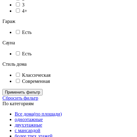
3
4+
Гараж
Есть
Сауна
Есть
Стиль дома
Классическая
Современная
Применить фильтр
Сбросить фильтр
По категориям
Все дома(по площади)
одноэтажные
двухэтажные
с мансардой
более трех этажей