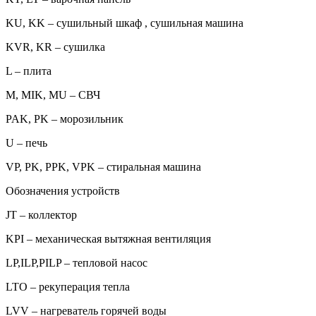
KU, KK – сушильный шкаф , сушильная машина
KVR, KR – сушилка
L – плита
M, MIK, MU – СВЧ
PAK, PK – морозильник
U – печь
VP, PK, PPK, VPK – стиральная машина
Обозначения устройств
JT – коллектор
KPI – механическая вытяжная вентиляция
LP,ILP,PILP – тепловой насос
LTO – рекуперация тепла
LVV – нагреватель горячей воды