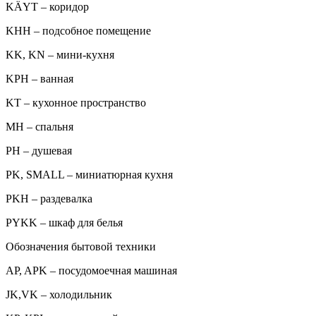
KÄYT – коридор
KHH – подсобное помещение
KK, KN – мини-кухня
KPH – ванная
KT – кухонное пространство
MH – спальня
PH – душевая
PK, SMALL – миниатюрная кухня
PKH – раздевалка
PYKK – шкаф для белья
Обозначения бытовой техники
AP, APK – посудомоечная машиная
JK,VK – холодильник