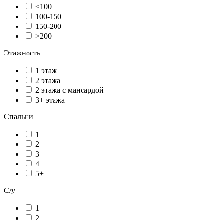
<100
100-150
150-200
>200
Этажность
1 этаж
2 этажа
2 этажа с мансардой
3+ этажа
Спальни
1
2
3
4
5+
С/у
1
2