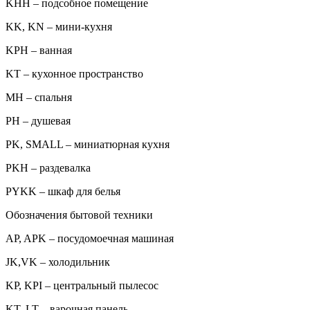
KHH – подсобное помещение
KK, KN – мини-кухня
KPH – ванная
KT – кухонное пространство
MH – спальня
PH – душевая
PK, SMALL – миниатюрная кухня
PKH – раздевалка
PYKK – шкаф для белья
Обозначения бытовой техники
AP, APK – посудомоечная машиная
JK,VK – холодильник
KP, KPI – центральный пылесос
KT, LT – варочная панель