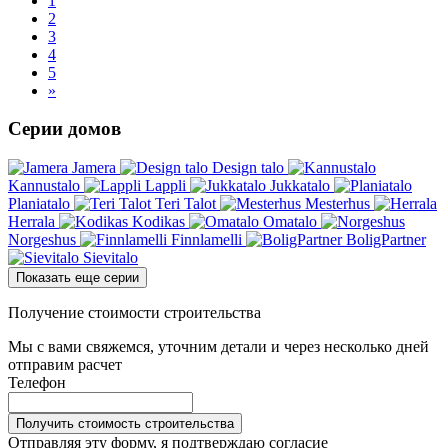
1
2
3
4
5
»
Серии домов
Jamera
Design talo
Kannustalo
Lappli
Jukkatalo
Planiatalo
Teri Talot
Mesterhus
Herrala
Kodikas
Omatalo
Norgeshus
Finnlamelli
BoligPartner
Sievitalo
Показать еще серии
Получение стоимости строительства
Мы с вами свяжемся, уточним детали и через несколько дней
отправим расчет
Телефон
Получить стоимость строительства
Отправляя эту форму, я подтверждаю согласие