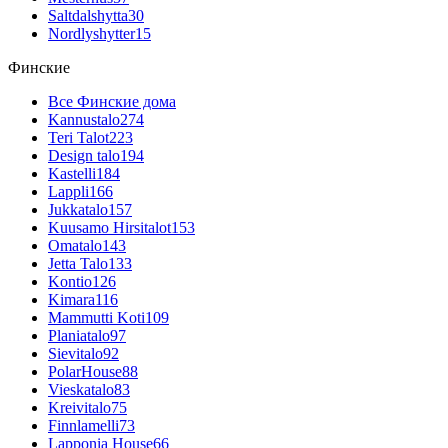
Saltdalshytta
30
Nordlyshytter
15
Финские
Все Финские дома
Kannustalo
274
Teri Talot
223
Design talo
194
Kastelli
184
Lappli
166
Jukkatalo
157
Kuusamo Hirsitalot
153
Omatalo
143
Jetta Talo
133
Kontio
126
Kimara
116
Mammutti Koti
109
Planiatalo
97
Sievitalo
92
PolarHouse
88
Vieskatalo
83
Kreivitalo
75
Finnlamelli
73
Lapponia House
66