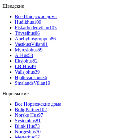
Шведские
Все Шведские дома
Hudikhus
109
Fiskarhedenvillan
103
Trivselhus
86
Anebyhusgruppen
86
VastkustVillan
81
Myresjohus
59
A-Hus
53
Eksjohus
52
LB-Hus
49
Vallsjohus
39
Hjaltevadshus
36
SmalandsVillan
19
Норвежские
Все Норвежские дома
BoligPartner
102
Norske Hus
97
Systemhus
81
Blink Hus
73
Norgeshus
70
Mesterhus
57