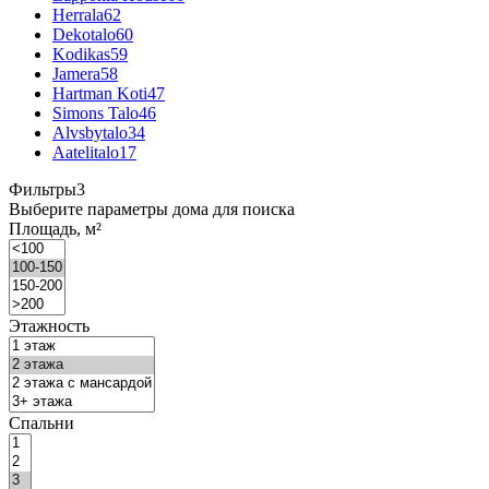
Herrala
62
Dekotalo
60
Kodikas
59
Jamera
58
Hartman Koti
47
Simons Talo
46
Alvsbytalo
34
Aatelitalo
17
Фильтры
3
Выберите параметры дома для поиска
Площадь, м²
Этажность
Спальни