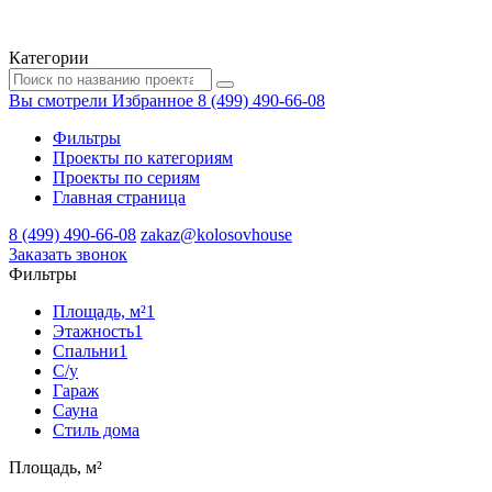
Категории
Вы смотрели
Избранное
8 (499) 490-66-08
Фильтры
Проекты по категориям
Проекты по сериям
Главная страница
8 (499) 490-66-08
zakaz@kolosovhouse
3аказать звонок
Фильтры
Площадь, м²
1
Этажность
1
Спальни
1
С/у
Гараж
Сауна
Стиль дома
Площадь, м²