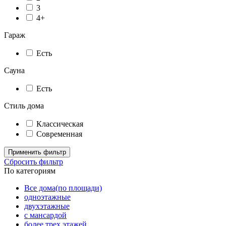
3
4+
Гараж
Есть
Сауна
Есть
Стиль дома
Классическая
Современная
Применить фильтр
Сбросить фильтр
По категориям
Все дома(по площади)
одноэтажные
двухэтажные
с мансардой
более трех этажей