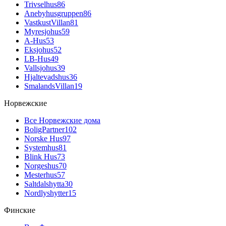
Trivselhus
86
Anebyhusgruppen
86
VastkustVillan
81
Myresjohus
59
A-Hus
53
Eksjohus
52
LB-Hus
49
Vallsjohus
39
Hjaltevadshus
36
SmalandsVillan
19
Норвежские
Все Норвежские дома
BoligPartner
102
Norske Hus
97
Systemhus
81
Blink Hus
73
Norgeshus
70
Mesterhus
57
Saltdalshytta
30
Nordlyshytter
15
Финские