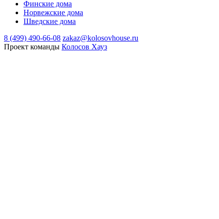
Финские дома
Норвежские дома
Шведские дома
8 (499) 490-66-08
zakaz@kolosovhouse.ru
Проект команды
Колосов Хауз