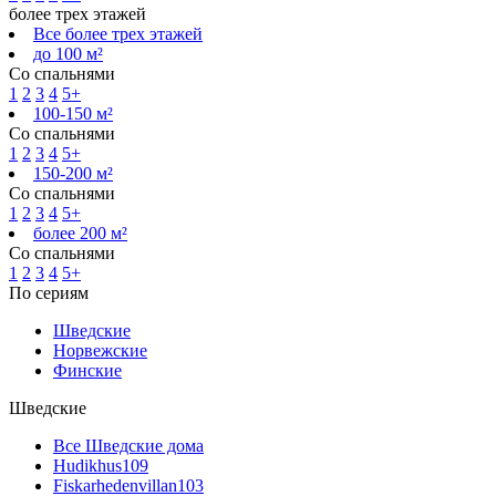
более трех этажей
Все более трех этажей
до 100 м²
Со спальнями
1
2
3
4
5+
100-150 м²
Со спальнями
1
2
3
4
5+
150-200 м²
Со спальнями
1
2
3
4
5+
более 200 м²
Со спальнями
1
2
3
4
5+
По сериям
Шведские
Норвежские
Финские
Шведские
Все Шведские дома
Hudikhus
109
Fiskarhedenvillan
103