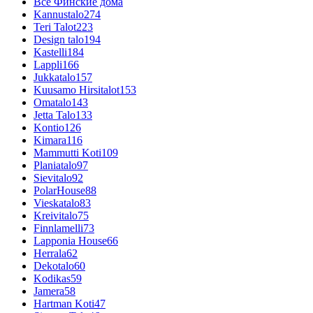
Все Финские дома
Kannustalo
274
Teri Talot
223
Design talo
194
Kastelli
184
Lappli
166
Jukkatalo
157
Kuusamo Hirsitalot
153
Omatalo
143
Jetta Talo
133
Kontio
126
Kimara
116
Mammutti Koti
109
Planiatalo
97
Sievitalo
92
PolarHouse
88
Vieskatalo
83
Kreivitalo
75
Finnlamelli
73
Lapponia House
66
Herrala
62
Dekotalo
60
Kodikas
59
Jamera
58
Hartman Koti
47