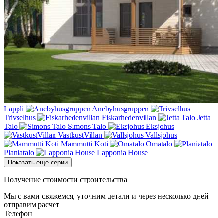
Lappli
Anebyhusgruppen
Trivselhus
Fiskarhedenvillan
Jetta
Talo
Simons Talo
Eksjohus
VastkustVillan
Vallsjohus
Mammutti Koti
Omatalo
Planiatalo
Lapponia House
Показать еще серии
Получение стоимости строительства
Мы с вами свяжемся, уточним детали и через несколько дней
отправим расчет
Телефон