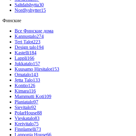
Saltdalshytta
30
Nordlyshytter
15
Финские
Все Финские дома
Kannustalo
274
Teri Talot
223
Design talo
194
Kastelli
184
Lappli
166
Jukkatalo
157
Kuusamo Hirsitalot
153
Omatalo
143
Jetta Talo
133
Kontio
126
Kimara
116
Mammutti Koti
109
Planiatalo
97
Sievitalo
92
PolarHouse
88
Vieskatalo
83
Kreivitalo
75
Finnlamelli
73
Lapponia House
66