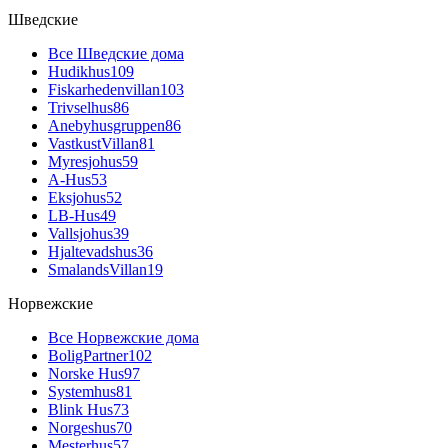
Шведские
Все Шведские дома
Hudikhus
109
Fiskarhedenvillan
103
Trivselhus
86
Anebyhusgruppen
86
VastkustVillan
81
Myresjohus
59
A-Hus
53
Eksjohus
52
LB-Hus
49
Vallsjohus
39
Hjaltevadshus
36
SmalandsVillan
19
Норвежские
Все Норвежские дома
BoligPartner
102
Norske Hus
97
Systemhus
81
Blink Hus
73
Norgeshus
70
Mesterhus
57