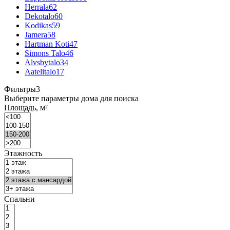
Herrala
62
Dekotalo
60
Kodikas
59
Jamera
58
Hartman Koti
47
Simons Talo
46
Alvsbytalo
34
Aatelitalo
17
Фильтры
3
Выберите параметры дома для поиска
Площадь, м²
Этажность
Спальни