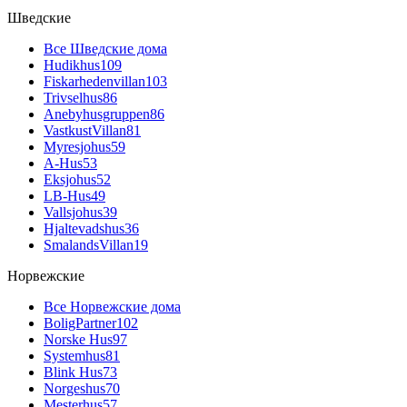
Шведские
Все Шведские дома
Hudikhus
109
Fiskarhedenvillan
103
Trivselhus
86
Anebyhusgruppen
86
VastkustVillan
81
Myresjohus
59
A-Hus
53
Eksjohus
52
LB-Hus
49
Vallsjohus
39
Hjaltevadshus
36
SmalandsVillan
19
Норвежские
Все Норвежские дома
BoligPartner
102
Norske Hus
97
Systemhus
81
Blink Hus
73
Norgeshus
70
Mesterhus
57