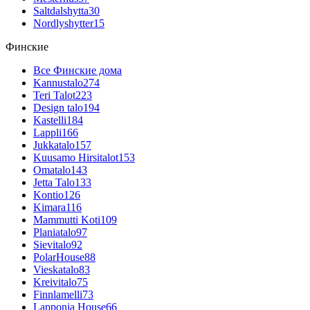
Saltdalshytta
30
Nordlyshytter
15
Финские
Все Финские дома
Kannustalo
274
Teri Talot
223
Design talo
194
Kastelli
184
Lappli
166
Jukkatalo
157
Kuusamo Hirsitalot
153
Omatalo
143
Jetta Talo
133
Kontio
126
Kimara
116
Mammutti Koti
109
Planiatalo
97
Sievitalo
92
PolarHouse
88
Vieskatalo
83
Kreivitalo
75
Finnlamelli
73
Lapponia House
66