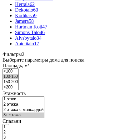
Herrala
62
Dekotalo
60
Kodikas
59
Jamera
58
Hartman Koti
47
Simons Talo
46
Alvsbytalo
34
Aatelitalo
17
Фильтры
2
Выберите параметры дома для поиска
Площадь, м²
Этажность
Спальни