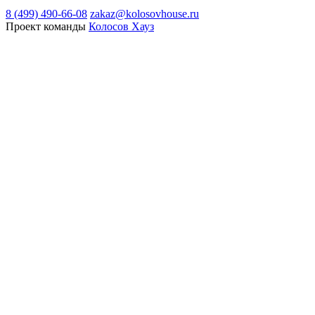
8 (499) 490-66-08
zakaz@kolosovhouse.ru
Проект команды
Колосов Хауз