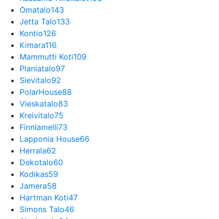
Omatalo
143
Jetta Talo
133
Kontio
126
Kimara
116
Mammutti Koti
109
Planiatalo
97
Sievitalo
92
PolarHouse
88
Vieskatalo
83
Kreivitalo
75
Finnlamelli
73
Lapponia House
66
Herrala
62
Dekotalo
60
Kodikas
59
Jamera
58
Hartman Koti
47
Simons Talo
46