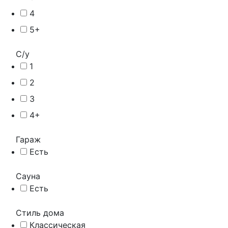
4
5+
С/у
1
2
3
4+
Гараж
Есть
Сауна
Есть
Стиль дома
Классическая