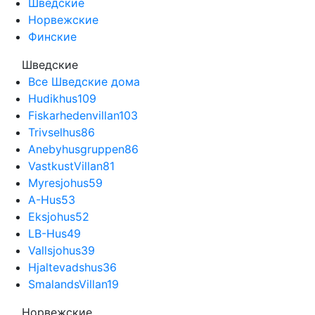
Шведские
Норвежские
Финские
Шведские
Все Шведские дома
Hudikhus
109
Fiskarhedenvillan
103
Trivselhus
86
Anebyhusgruppen
86
VastkustVillan
81
Myresjohus
59
A-Hus
53
Eksjohus
52
LB-Hus
49
Vallsjohus
39
Hjaltevadshus
36
SmalandsVillan
19
Норвежские