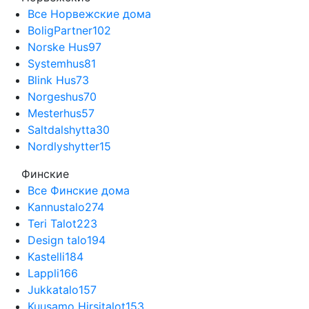
Все Норвежские дома
BoligPartner
102
Norske Hus
97
Systemhus
81
Blink Hus
73
Norgeshus
70
Mesterhus
57
Saltdalshytta
30
Nordlyshytter
15
Финские
Все Финские дома
Kannustalo
274
Teri Talot
223
Design talo
194
Kastelli
184
Lappli
166
Jukkatalo
157
Kuusamo Hirsitalot
153