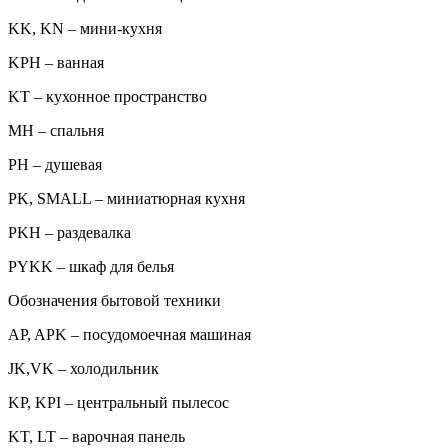
KK, KN – мини-кухня
KPH – ванная
KT – кухонное пространство
MH – спальня
PH – душевая
PK, SMALL – миниатюрная кухня
PKH – раздевалка
PYKK – шкаф для белья
Обозначения бытовой техники
AP, APK – посудомоечная машиная
JK,VK – холодильник
KP, KPI – центральный пылесос
KT, LT – варочная панель