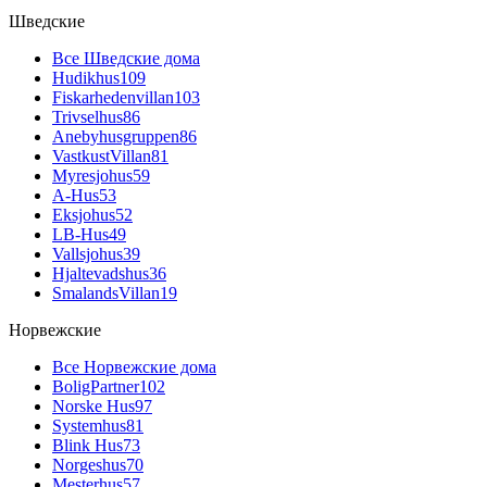
Шведские
Все Шведские дома
Hudikhus
109
Fiskarhedenvillan
103
Trivselhus
86
Anebyhusgruppen
86
VastkustVillan
81
Myresjohus
59
A-Hus
53
Eksjohus
52
LB-Hus
49
Vallsjohus
39
Hjaltevadshus
36
SmalandsVillan
19
Норвежские
Все Норвежские дома
BoligPartner
102
Norske Hus
97
Systemhus
81
Blink Hus
73
Norgeshus
70
Mesterhus
57