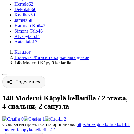
Herrala
62
Dekotalo
60
Kodikas
59
Jamera
58
Hartman Koti
47
Simons Talo
46
Alvsbytalo
34
Aatelitalo
17
Каталог
Проекты Финских каркасных домов
148 Moderni Käpylä kellarilla
Поделиться
148 Moderni Käpylä kellarilla
/
2 этажа,
4 спальни, 2 санузла
Ссылка на проект сайта оригинала:
https://designtalo.fi/talo/148-
moderni-kapyla-kellarilla-2/