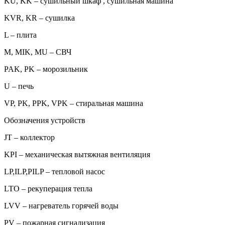
KU, KK – сушильный шкаф , сушильная машина
KVR, KR – сушилка
L – плита
M, MIK, MU – СВЧ
PAK, PK – морозильник
U – печь
VP, PK, PPK, VPK – стиральная машина
Обозначения устройств
JT – коллектор
KPI – механическая вытяжная вентиляция
LP,ILP,PILP – тепловой насос
LTO – рекуперация тепла
LVV – нагреватель горячей воды
PV – пожарная сигнализация