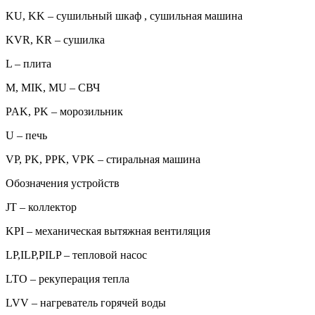
KU, KK – сушильный шкаф , сушильная машина
KVR, KR – сушилка
L – плита
M, MIK, MU – СВЧ
PAK, PK – морозильник
U – печь
VP, PK, PPK, VPK – стиральная машина
Обозначения устройств
JT – коллектор
KPI – механическая вытяжная вентиляция
LP,ILP,PILP – тепловой насос
LTO – рекуперация тепла
LVV – нагреватель горячей воды