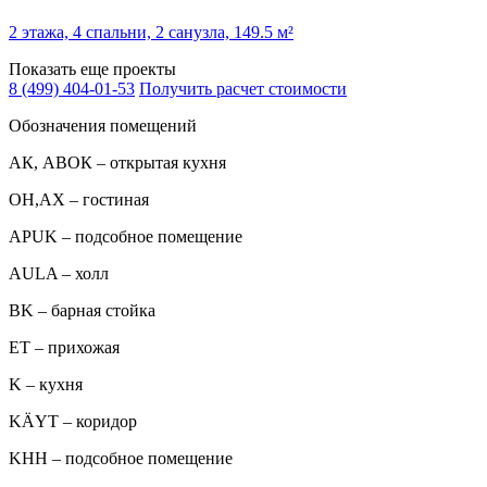
2 этажа, 4 спальни, 2 санузла, 149.5 м²
Показать еще проекты
8 (499) 404-01-53
Получить расчет стоимости
Обозначения помещений
АК, АВОК – открытая кухня
ОН,AX – гостиная
APUK – подсобное помещение
AULA – холл
BK – барная стойка
ET – прихожая
K – кухня
KÄYT – коридор
KHH – подсобное помещение