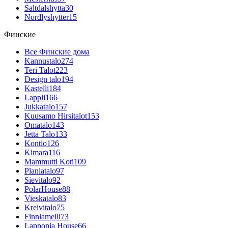
Saltdalshytta
30
Nordlyshytter
15
Финские
Все Финские дома
Kannustalo
274
Teri Talot
223
Design talo
194
Kastelli
184
Lappli
166
Jukkatalo
157
Kuusamo Hirsitalot
153
Omatalo
143
Jetta Talo
133
Kontio
126
Kimara
116
Mammutti Koti
109
Planiatalo
97
Sievitalo
92
PolarHouse
88
Vieskatalo
83
Kreivitalo
75
Finnlamelli
73
Lapponia House
66