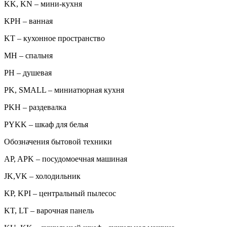
KK, KN – мини-кухня
KPH – ванная
KT – кухонное пространство
MH – спальня
PH – душевая
PK, SMALL – миниатюрная кухня
PKH – раздевалка
PYKK – шкаф для белья
Обозначения бытовой техники
AP, APK – посудомоечная машиная
JK,VK – холодильник
KP, KPI – центральный пылесос
KT, LT – варочная панель