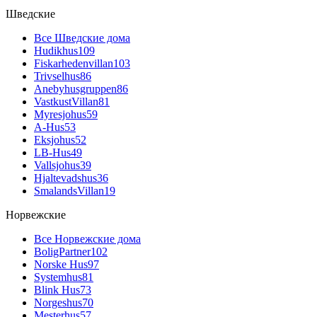
Шведские
Все Шведские дома
Hudikhus
109
Fiskarhedenvillan
103
Trivselhus
86
Anebyhusgruppen
86
VastkustVillan
81
Myresjohus
59
A-Hus
53
Eksjohus
52
LB-Hus
49
Vallsjohus
39
Hjaltevadshus
36
SmalandsVillan
19
Норвежские
Все Норвежские дома
BoligPartner
102
Norske Hus
97
Systemhus
81
Blink Hus
73
Norgeshus
70
Mesterhus
57