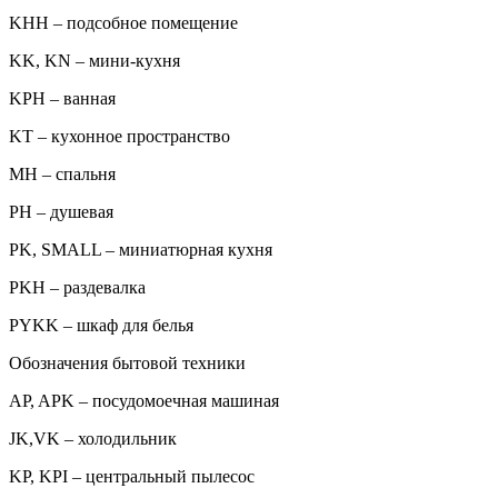
KHH – подсобное помещение
KK, KN – мини-кухня
KPH – ванная
KT – кухонное пространство
MH – спальня
PH – душевая
PK, SMALL – миниатюрная кухня
PKH – раздевалка
PYKK – шкаф для белья
Обозначения бытовой техники
AP, APK – посудомоечная машиная
JK,VK – холодильник
KP, KPI – центральный пылесос