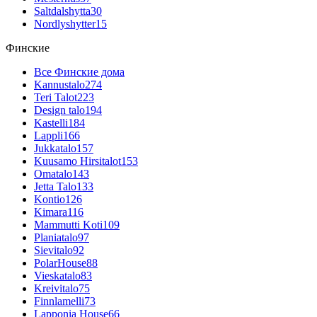
Saltdalshytta
30
Nordlyshytter
15
Финские
Все Финские дома
Kannustalo
274
Teri Talot
223
Design talo
194
Kastelli
184
Lappli
166
Jukkatalo
157
Kuusamo Hirsitalot
153
Omatalo
143
Jetta Talo
133
Kontio
126
Kimara
116
Mammutti Koti
109
Planiatalo
97
Sievitalo
92
PolarHouse
88
Vieskatalo
83
Kreivitalo
75
Finnlamelli
73
Lapponia House
66