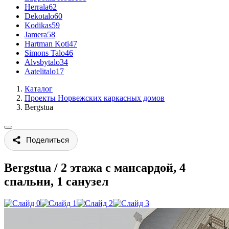
Herrala
62
Dekotalo
60
Kodikas
59
Jamera
58
Hartman Koti
47
Simons Talo
46
Alvsbytalo
34
Aatelitalo
17
Каталог
Проекты Норвежских каркасных домов
Bergstua
Поделиться
Bergstua
/
2 этажа с мансардой, 4
спальни, 1 санузел