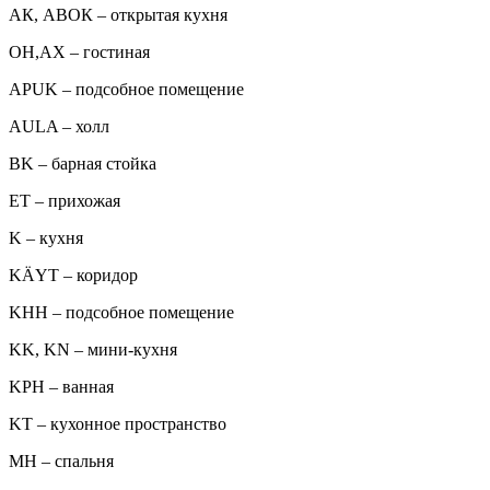
АК, АВОК – открытая кухня
ОН,AX – гостиная
APUK – подсобное помещение
AULA – холл
BK – барная стойка
ET – прихожая
K – кухня
KÄYT – коридор
KHH – подсобное помещение
KK, KN – мини-кухня
KPH – ванная
KT – кухонное пространство
MH – спальня