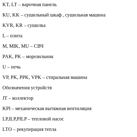
KT, LT – варочная панель
KU, KK – сушильный шкаф , сушильная машина
KVR, KR – сушилка
L – плита
M, MIK, MU – СВЧ
PAK, PK – морозильник
U – печь
VP, PK, PPK, VPK – стиральная машина
Обозначения устройств
JT – коллектор
KPI – механическая вытяжная вентиляция
LP,ILP,PILP – тепловой насос
LTO – рекуперация тепла