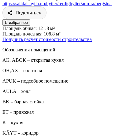
https://saltdalshytta.no/hytter/ferdighytter/aurora/bergstua
Поделиться
В избранное
Площадь общая: 121.8 м²
Площадь полезная: 106.8 м²
Получить расчет стоимости строительства
Обозначения помещений
АК, АВОК – открытая кухня
ОН,AX – гостиная
APUK – подсобное помещение
AULA – холл
BK – барная стойка
ET – прихожая
K – кухня
KÄYT – коридор