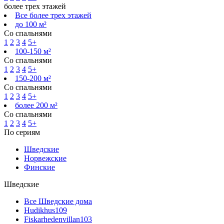
более трех этажей
Все более трех этажей
до 100 м²
Со спальнями
1
2
3
4
5+
100-150 м²
Со спальнями
1
2
3
4
5+
150-200 м²
Со спальнями
1
2
3
4
5+
более 200 м²
Со спальнями
1
2
3
4
5+
По сериям
Шведские
Норвежские
Финские
Шведские
Все Шведские дома
Hudikhus
109
Fiskarhedenvillan
103