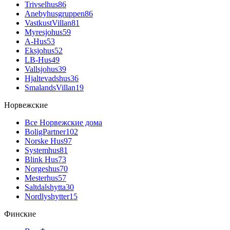
Trivselhus
86
Anebyhusgruppen
86
VastkustVillan
81
Myresjohus
59
A-Hus
53
Eksjohus
52
LB-Hus
49
Vallsjohus
39
Hjaltevadshus
36
SmalandsVillan
19
Норвежские
Все Норвежские дома
BoligPartner
102
Norske Hus
97
Systemhus
81
Blink Hus
73
Norgeshus
70
Mesterhus
57
Saltdalshytta
30
Nordlyshytter
15
Финские