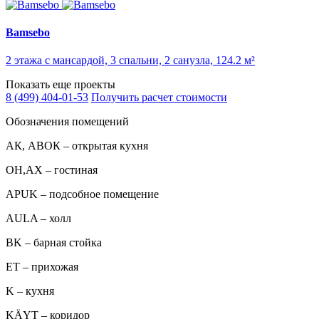
Bamsebo
2 этажа с мансардой, 3 спальни, 2 санузла, 124.2 м²
Показать еще проекты
8 (499) 404-01-53
Получить расчет стоимости
Обозначения помещений
АК, АВОК – открытая кухня
ОН,AX – гостиная
APUK – подсобное помещение
AULA – холл
BK – барная стойка
ET – прихожая
K – кухня
KÄYT – коридор