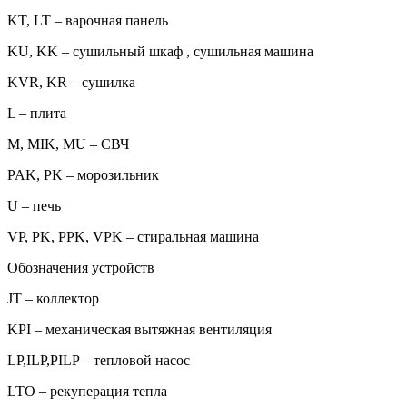
KT, LT – варочная панель
KU, KK – сушильный шкаф , сушильная машина
KVR, KR – сушилка
L – плита
M, MIK, MU – СВЧ
PAK, PK – морозильник
U – печь
VP, PK, PPK, VPK – стиральная машина
Обозначения устройств
JT – коллектор
KPI – механическая вытяжная вентиляция
LP,ILP,PILP – тепловой насос
LTO – рекуперация тепла