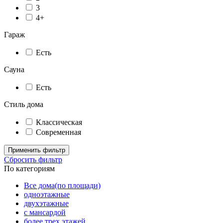
3
4+
Гараж
Есть
Сауна
Есть
Стиль дома
Классическая
Современная
Применить фильтр
Сбросить фильтр
По категориям
Все дома(по площади)
одноэтажные
двухэтажные
с мансардой
более трех этажей