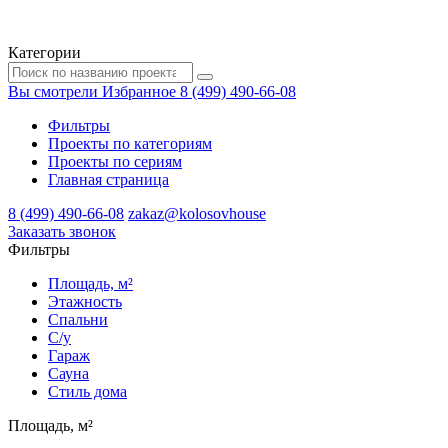
Категории
Вы смотрели
Избранное
8 (499) 490-66-08
Фильтры
Проекты по категориям
Проекты по сериям
Главная страница
8 (499) 490-66-08
zakaz@kolosovhouse
3аказать звонок
Фильтры
Площадь, м²
Этажность
Спальни
С/у
Гараж
Сауна
Стиль дома
Площадь, м²