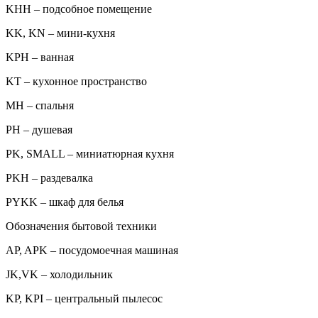
KHH – подсобное помещение
KK, KN – мини-кухня
KPH – ванная
KT – кухонное пространство
MH – спальня
PH – душевая
PK, SMALL – миниатюрная кухня
PKH – раздевалка
PYKK – шкаф для белья
Обозначения бытовой техники
AP, APK – посудомоечная машиная
JK,VK – холодильник
KP, KPI – центральный пылесос