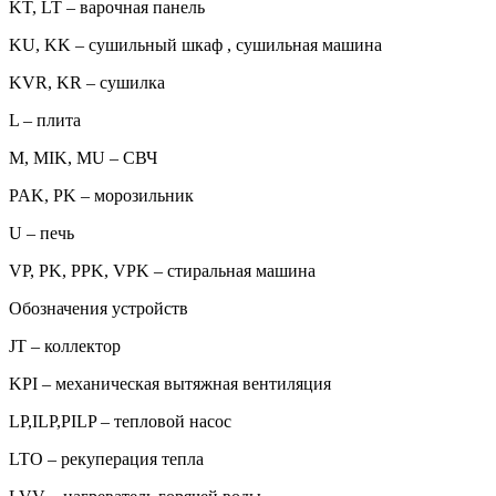
KT, LT – варочная панель
KU, KK – сушильный шкаф , сушильная машина
KVR, KR – сушилка
L – плита
M, MIK, MU – СВЧ
PAK, PK – морозильник
U – печь
VP, PK, PPK, VPK – стиральная машина
Обозначения устройств
JT – коллектор
KPI – механическая вытяжная вентиляция
LP,ILP,PILP – тепловой насос
LTO – рекуперация тепла