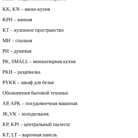
KK, KN – мини-кухня
KPH – ванная
KT – кухонное пространство
MH – спальня
PH – душевая
PK, SMALL – миниатюрная кухня
PKH – раздевалка
PYKK – шкаф для белья
Обозначения бытовой техники
AP, APK – посудомоечная машиная
JK,VK – холодильник
KP, KPI – центральный пылесос
KT, LT – варочная панель