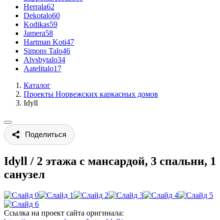
Herrala
62
Dekotalo
60
Kodikas
59
Jamera
58
Hartman Koti
47
Simons Talo
46
Alvsbytalo
34
Aatelitalo
17
Каталог
Проекты Норвежских каркасных домов
Idyll
Поделиться
Idyll
/
2 этажа с мансардой, 3 спальни, 1
санузел
Ссылка на проект сайта оригинала: