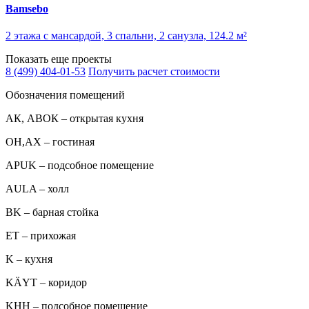
Bamsebo
2 этажа с мансардой, 3 спальни, 2 санузла, 124.2 м²
Показать еще проекты
8 (499) 404-01-53
Получить расчет стоимости
Обозначения помещений
АК, АВОК – открытая кухня
ОН,AX – гостиная
APUK – подсобное помещение
AULA – холл
BK – барная стойка
ET – прихожая
K – кухня
KÄYT – коридор
KHH – подсобное помещение