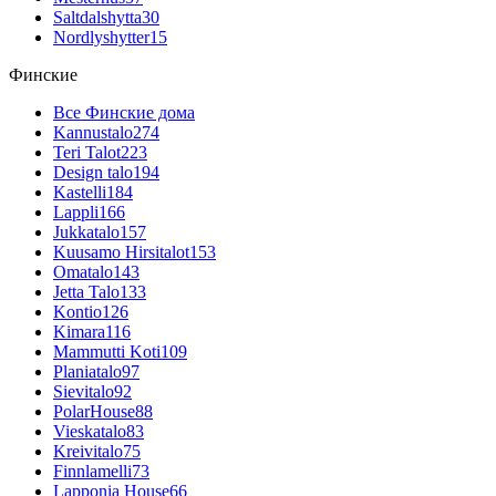
Saltdalshytta
30
Nordlyshytter
15
Финские
Все Финские дома
Kannustalo
274
Teri Talot
223
Design talo
194
Kastelli
184
Lappli
166
Jukkatalo
157
Kuusamo Hirsitalot
153
Omatalo
143
Jetta Talo
133
Kontio
126
Kimara
116
Mammutti Koti
109
Planiatalo
97
Sievitalo
92
PolarHouse
88
Vieskatalo
83
Kreivitalo
75
Finnlamelli
73
Lapponia House
66