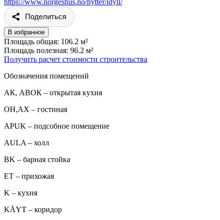
https://www.norgeshus.no/hytter/idyll/
Поделиться
В избранное
Площадь общая: 106.2 м²
Площадь полезная: 96.2 м²
Получить расчет стоимости строительства
Обозначения помещений
АК, АВОК – открытая кухня
ОН,AX – гостиная
APUK – подсобное помещение
AULA – холл
BK – барная стойка
ET – прихожая
K – кухня
KÄYT – коридор