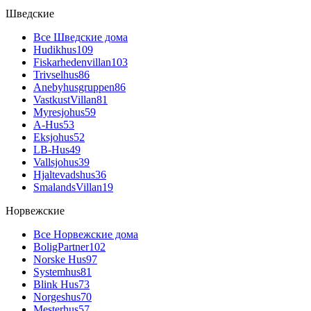
Шведские
Все Шведские дома
Hudikhus
109
Fiskarhedenvillan
103
Trivselhus
86
Anebyhusgruppen
86
VastkustVillan
81
Myresjohus
59
A-Hus
53
Eksjohus
52
LB-Hus
49
Vallsjohus
39
Hjaltevadshus
36
SmalandsVillan
19
Норвежские
Все Норвежские дома
BoligPartner
102
Norske Hus
97
Systemhus
81
Blink Hus
73
Norgeshus
70
Mesterhus
57