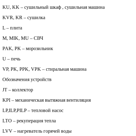
KU, KK – сушильный шкаф , сушильная машина
KVR, KR – сушилка
L – плита
M, MIK, MU – СВЧ
PAK, PK – морозильник
U – печь
VP, PK, PPK, VPK – стиральная машина
Обозначения устройств
JT – коллектор
KPI – механическая вытяжная вентиляция
LP,ILP,PILP – тепловой насос
LTO – рекуперация тепла
LVV – нагреватель горячей воды