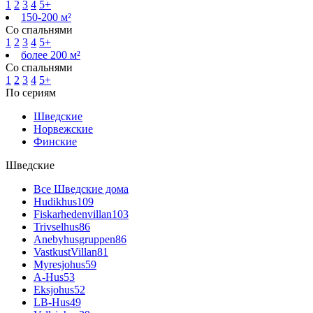
1
2
3
4
5+
150-200 м²
Со спальнями
1
2
3
4
5+
более 200 м²
Со спальнями
1
2
3
4
5+
По сериям
Шведские
Норвежские
Финские
Шведские
Все Шведские дома
Hudikhus
109
Fiskarhedenvillan
103
Trivselhus
86
Anebyhusgruppen
86
VastkustVillan
81
Myresjohus
59
A-Hus
53
Eksjohus
52
LB-Hus
49