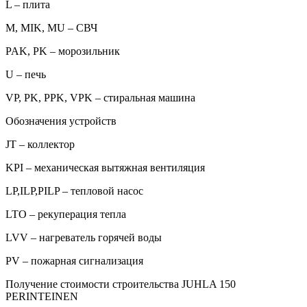
L – плита
M, MIK, MU – СВЧ
PAK, PK – морозильник
U – печь
VP, PK, PPK, VPK – стиральная машина
Обозначения устройств
JT – коллектор
KPI – механическая вытяжная вентиляция
LP,ILP,PILP – тепловой насос
LTO – рекуперация тепла
LVV – нагреватель горячей воды
PV – пожарная сигнализация
Получение стоимости строительства JUHLA 150
PERINTEINEN