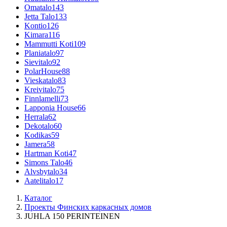
Omatalo
143
Jetta Talo
133
Kontio
126
Kimara
116
Mammutti Koti
109
Planiatalo
97
Sievitalo
92
PolarHouse
88
Vieskatalo
83
Kreivitalo
75
Finnlamelli
73
Lapponia House
66
Herrala
62
Dekotalo
60
Kodikas
59
Jamera
58
Hartman Koti
47
Simons Talo
46
Alvsbytalo
34
Aatelitalo
17
Каталог
Проекты Финских каркасных домов
JUHLA 150 PERINTEINEN