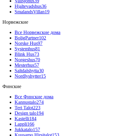
Vallsjohus
39
Hjaltevadshus
36
SmalandsVillan
19
Норвежские
Все Норвежские дома
BoligPartner
102
Norske Hus
97
Systemhus
81
Blink Hus
73
Norgeshus
70
Mesterhus
57
Saltdalshytta
30
Nordlyshytter
15
Финские
Все Финские дома
Kannustalo
274
Teri Talot
223
Design talo
194
Kastelli
184
Lappli
166
Jukkatalo
157
Kuusamo Hirsitalot
153