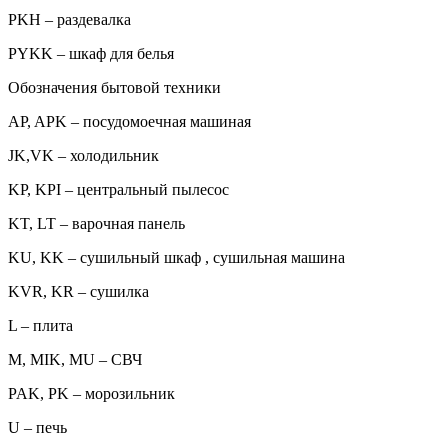
PKH – раздевалка
PYKK – шкаф для белья
Обозначения бытовой техники
AP, APK – посудомоечная машиная
JK,VK – холодильник
KP, KPI – центральный пылесос
KT, LT – варочная панель
KU, KK – сушильный шкаф , сушильная машина
KVR, KR – сушилка
L – плита
M, MIK, MU – СВЧ
PAK, PK – морозильник
U – печь