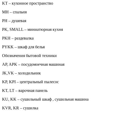
KT – кухонное пространство
MH – спальня
PH – душевая
PK, SMALL – миниатюрная кухня
PKH – раздевалка
PYKK – шкаф для белья
Обозначения бытовой техники
AP, APK – посудомоечная машиная
JK,VK – холодильник
KP, KPI – центральный пылесос
KT, LT – варочная панель
KU, KK – сушильный шкаф , сушильная машина
KVR, KR – сушилка