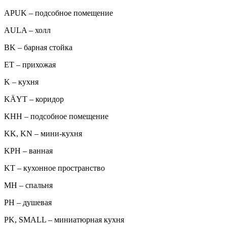
APUK – подсобное помещение
AULA – холл
BK – барная стойка
ET – прихожая
K – кухня
KÄYT – коридор
KHH – подсобное помещение
KK, KN – мини-кухня
KPH – ванная
KT – кухонное пространство
MH – спальня
PH – душевая
PK, SMALL – миниатюрная кухня