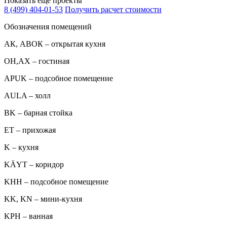
Показать еще проекты
8 (499) 404-01-53
Получить расчет стоимости
Обозначения помещений
АК, АВОК – открытая кухня
ОН,AX – гостиная
APUK – подсобное помещение
AULA – холл
BK – барная стойка
ET – прихожая
K – кухня
KÄYT – коридор
KHH – подсобное помещение
KK, KN – мини-кухня
KPH – ванная