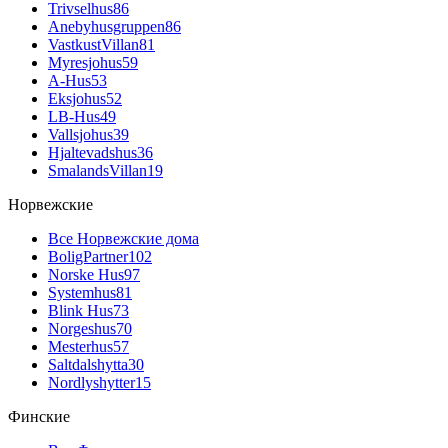
Trivselhus
86
Anebyhusgruppen
86
VastkustVillan
81
Myresjohus
59
A-Hus
53
Eksjohus
52
LB-Hus
49
Vallsjohus
39
Hjaltevadshus
36
SmalandsVillan
19
Норвежские
Все Норвежские дома
BoligPartner
102
Norske Hus
97
Systemhus
81
Blink Hus
73
Norgeshus
70
Mesterhus
57
Saltdalshytta
30
Nordlyshytter
15
Финские