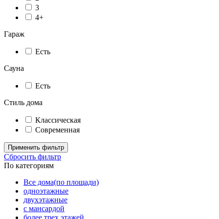
3
4+
Гараж
Есть
Сауна
Есть
Стиль дома
Классическая
Современная
Применить фильтр
Сбросить фильтр
По категориям
Все дома(по площади)
одноэтажные
двухэтажные
с мансардой
более трех этажей