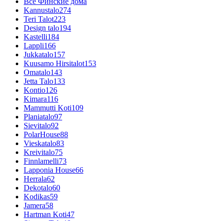
Все Финские дома
Kannustalo
274
Teri Talot
223
Design talo
194
Kastelli
184
Lappli
166
Jukkatalo
157
Kuusamo Hirsitalot
153
Omatalo
143
Jetta Talo
133
Kontio
126
Kimara
116
Mammutti Koti
109
Planiatalo
97
Sievitalo
92
PolarHouse
88
Vieskatalo
83
Kreivitalo
75
Finnlamelli
73
Lapponia House
66
Herrala
62
Dekotalo
60
Kodikas
59
Jamera
58
Hartman Koti
47