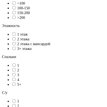
<100
100-150
150-200
>200
Этажность
1 этаж
2 этажа
2 этажа с мансардой
3+ этажа
Спальни
1
2
3
4
5+
С/у
1
2