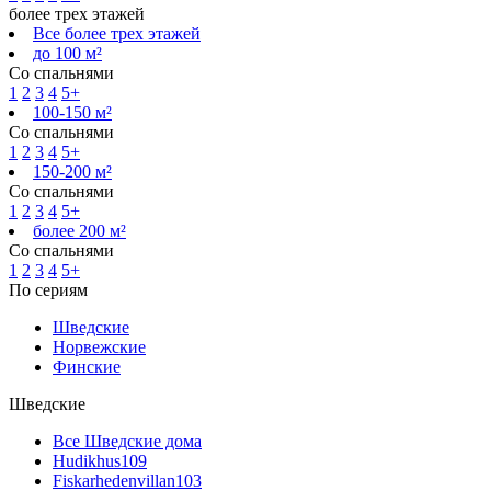
более трех этажей
Все более трех этажей
до 100 м²
Со спальнями
1
2
3
4
5+
100-150 м²
Со спальнями
1
2
3
4
5+
150-200 м²
Со спальнями
1
2
3
4
5+
более 200 м²
Со спальнями
1
2
3
4
5+
По сериям
Шведские
Норвежские
Финские
Шведские
Все Шведские дома
Hudikhus
109
Fiskarhedenvillan
103