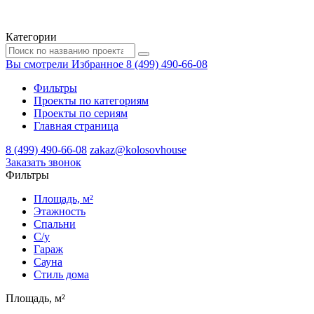
Категории
Вы смотрели
Избранное
8 (499) 490-66-08
Фильтры
Проекты по категориям
Проекты по сериям
Главная страница
8 (499) 490-66-08
zakaz@kolosovhouse
3аказать звонок
Фильтры
Площадь, м²
Этажность
Спальни
С/у
Гараж
Сауна
Стиль дома
Площадь, м²