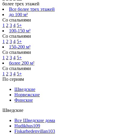
более трех этажей
Все более трех этажей
до 100 м²
Со спальнями
1
2
3
4
5+
100-150 м²
Со спальнями
1
2
3
4
5+
150-200 м²
Со спальнями
1
2
3
4
5+
более 200 м²
Со спальнями
1
2
3
4
5+
По сериям
Шведские
Норвежские
Финские
Шведские
Все Шведские дома
Hudikhus
109
Fiskarhedenvillan
103