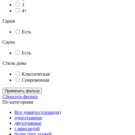
3
4+
Гараж
Есть
Сауна
Есть
Стиль дома
Классическая
Современная
Применить фильтр
Сбросить фильтр
По категориям
Все дома(по площади)
одноэтажные
двухэтажные
с мансардой
более трех этажей