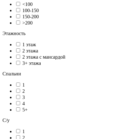
<100
100-150
150-200
>200
Этажность
1 этаж
2 этажа
2 этажа с мансардой
3+ этажа
Спальни
1
2
3
4
5+
С/у
1
2