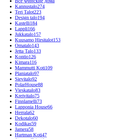
Все Финские дома
Kannustalo
274
Teri Talot
223
Design talo
194
Kastelli
184
Lappli
166
Jukkatalo
157
Kuusamo Hirsitalot
153
Omatalo
143
Jetta Talo
133
Kontio
126
Kimara
116
Mammutti Koti
109
Planiatalo
97
Sievitalo
92
PolarHouse
88
Vieskatalo
83
Kreivitalo
75
Finnlamelli
73
Lapponia House
66
Herrala
62
Dekotalo
60
Kodikas
59
Jamera
58
Hartman Koti
47