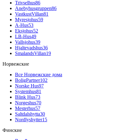
Trivselhus
86
Anebyhusgruppen
86
VastkustVillan
81
Myresjohus
59
A-Hus
53
Eksjohus
52
LB-Hus
49
Vallsjohus
39
Hjaltevadshus
36
SmalandsVillan
19
Норвежские
Все Норвежские дома
BoligPartner
102
Norske Hus
97
Systemhus
81
Blink Hus
73
Norgeshus
70
Mesterhus
57
Saltdalshytta
30
Nordlyshytter
15
Финские