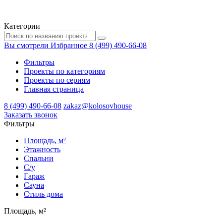
Категории
Вы смотрели
Избранное
8 (499) 490-66-08
Фильтры
Проекты по категориям
Проекты по сериям
Главная страница
8 (499) 490-66-08
zakaz@kolosovhouse
3аказать звонок
Фильтры
Площадь, м²
Этажность
Спальни
С/у
Гараж
Сауна
Стиль дома
Площадь, м²