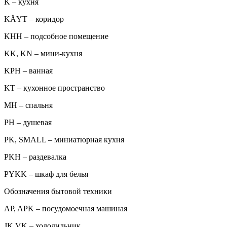
K – кухня
KÄYT – коридор
KHH – подсобное помещение
KK, KN – мини-кухня
KPH – ванная
KT – кухонное пространство
MH – спальня
PH – душевая
PK, SMALL – миниатюрная кухня
PKH – раздевалка
PYKK – шкаф для белья
Обозначения бытовой техники
AP, APK – посудомоечная машиная
JK,VK – холодильник