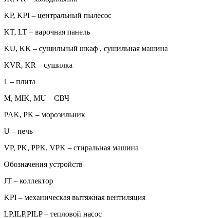
KP, KPI – центральный пылесос
KT, LT – варочная панель
KU, KK – сушильный шкаф , сушильная машина
KVR, KR – сушилка
L – плита
M, MIK, MU – СВЧ
PAK, PK – морозильник
U – печь
VP, PK, PPK, VPK – стиральная машина
Обозначения устройств
JT – коллектор
KPI – механическая вытяжная вентиляция
LP,ILP,PILP – тепловой насос