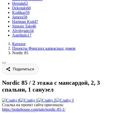
Herrala
62
Dekotalo
60
Kodikas
59
Jamera
58
Hartman Koti
47
Simons Talo
46
Alvsbytalo
34
Aatelitalo
17
Каталог
Проекты Финских каркасных домов
Nordic 85
Поделиться
Nordic 85
/
2 этажа с мансардой, 2, 3
спальни, 1 санузел
Ссылка на проект сайта оригинала:
https://polarhouse.com/talo/nordic-85-1/