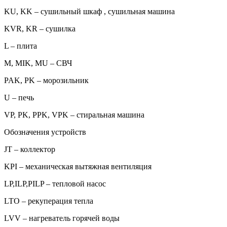
KU, KK – сушильный шкаф , сушильная машина
KVR, KR – сушилка
L – плита
M, MIK, MU – СВЧ
PAK, PK – морозильник
U – печь
VP, PK, PPK, VPK – стиральная машина
Обозначения устройств
JT – коллектор
KPI – механическая вытяжная вентиляция
LP,ILP,PILP – тепловой насос
LTO – рекуперация тепла
LVV – нагреватель горячей воды