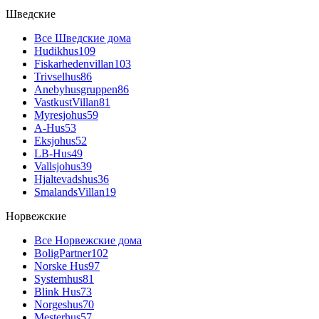
Шведские
Все Шведские дома
Hudikhus
109
Fiskarhedenvillan
103
Trivselhus
86
Anebyhusgruppen
86
VastkustVillan
81
Myresjohus
59
A-Hus
53
Eksjohus
52
LB-Hus
49
Vallsjohus
39
Hjaltevadshus
36
SmalandsVillan
19
Норвежские
Все Норвежские дома
BoligPartner
102
Norske Hus
97
Systemhus
81
Blink Hus
73
Norgeshus
70
Mesterhus
57