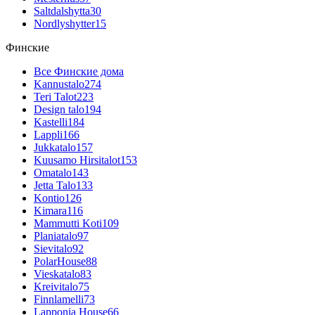
Saltdalshytta
30
Nordlyshytter
15
Финские
Все Финские дома
Kannustalo
274
Teri Talot
223
Design talo
194
Kastelli
184
Lappli
166
Jukkatalo
157
Kuusamo Hirsitalot
153
Omatalo
143
Jetta Talo
133
Kontio
126
Kimara
116
Mammutti Koti
109
Planiatalo
97
Sievitalo
92
PolarHouse
88
Vieskatalo
83
Kreivitalo
75
Finnlamelli
73
Lapponia House
66