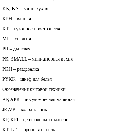
KK, KN – мини-кухня
KPH – ванная
KT – кухонное пространство
MH – спальня
PH – душевая
PK, SMALL – миниатюрная кухня
PKH – раздевалка
PYKK – шкаф для белья
Обозначения бытовой техники
AP, APK – посудомоечная машиная
JK,VK – холодильник
KP, KPI – центральный пылесос
KT, LT – варочная панель