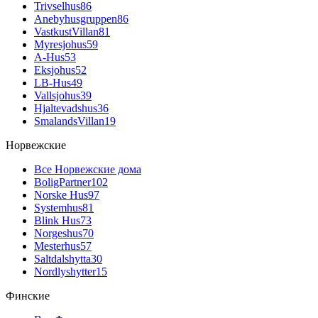
Trivselhus
86
Anebyhusgruppen
86
VastkustVillan
81
Myresjohus
59
A-Hus
53
Eksjohus
52
LB-Hus
49
Vallsjohus
39
Hjaltevadshus
36
SmalandsVillan
19
Норвежские
Все Норвежские дома
BoligPartner
102
Norske Hus
97
Systemhus
81
Blink Hus
73
Norgeshus
70
Mesterhus
57
Saltdalshytta
30
Nordlyshytter
15
Финские