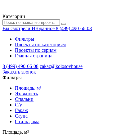
Категории
Вы смотрели
Избранное
8 (499) 490-66-08
Фильтры
Проекты по категориям
Проекты по сериям
Главная страница
8 (499) 490-66-08
zakaz@kolosovhouse
3аказать звонок
Фильтры
Площадь, м²
Этажность
Спальни
С/у
Гараж
Сауна
Стиль дома
Площадь, м²