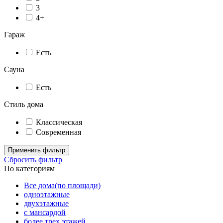
3
4+
Гараж
Есть
Сауна
Есть
Стиль дома
Классическая
Современная
Применить фильтр
Сбросить фильтр
По категориям
Все дома(по площади)
одноэтажные
двухэтажные
с мансардой
более трех этажей