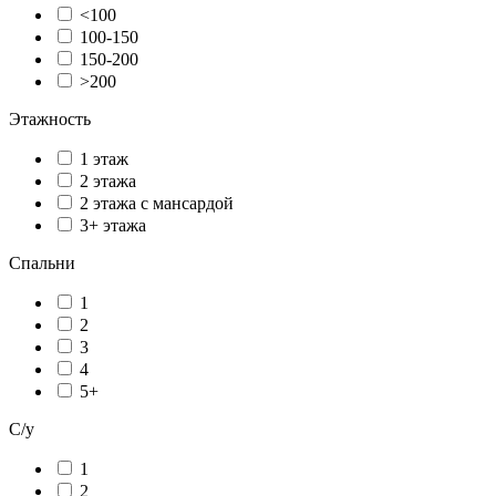
<100
100-150
150-200
>200
Этажность
1 этаж
2 этажа
2 этажа с мансардой
3+ этажа
Спальни
1
2
3
4
5+
С/у
1
2