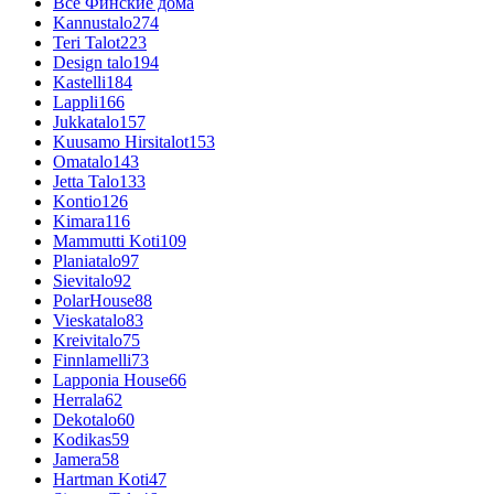
Все Финские дома
Kannustalo
274
Teri Talot
223
Design talo
194
Kastelli
184
Lappli
166
Jukkatalo
157
Kuusamo Hirsitalot
153
Omatalo
143
Jetta Talo
133
Kontio
126
Kimara
116
Mammutti Koti
109
Planiatalo
97
Sievitalo
92
PolarHouse
88
Vieskatalo
83
Kreivitalo
75
Finnlamelli
73
Lapponia House
66
Herrala
62
Dekotalo
60
Kodikas
59
Jamera
58
Hartman Koti
47