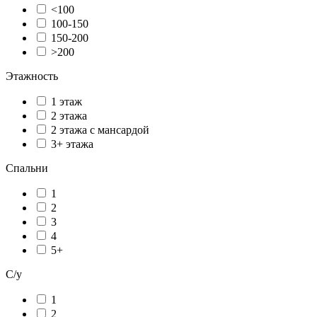
<100
100-150
150-200
>200
Этажность
1 этаж
2 этажа
2 этажа с мансардой
3+ этажа
Спальни
1
2
3
4
5+
С/у
1
2