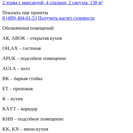
2 этажа с мансардой, 4 спальни, 2 санузла, 138 м²
Показать еще проекты
8 (499) 404-01-53
Получить расчет стоимости
Обозначения помещений
АК, АВОК – открытая кухня
ОН,AX – гостиная
APUK – подсобное помещение
AULA – холл
BK – барная стойка
ET – прихожая
K – кухня
KÄYT – коридор
KHH – подсобное помещение
KK, KN – мини-кухня