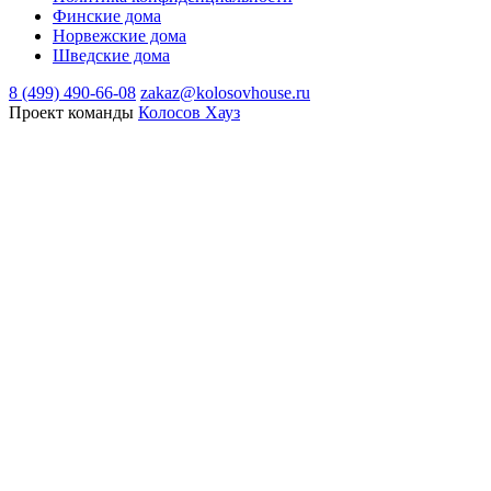
Финские дома
Норвежские дома
Шведские дома
8 (499) 490-66-08
zakaz@kolosovhouse.ru
Проект команды
Колосов Хауз