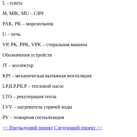
L – плита
M, MIK, MU – СВЧ
PAK, PK – морозильник
U – печь
VP, PK, PPK, VPK – стиральная машина
Обозначения устройств
JT – коллектор
KPI – механическая вытяжная вентиляция
LP,ILP,PILP – тепловой насос
LTO – рекуперация тепла
LVV – нагреватель горячей воды
PV – пожарная сигнализация
<<
Предыдущий проект
Следующий проект
>>