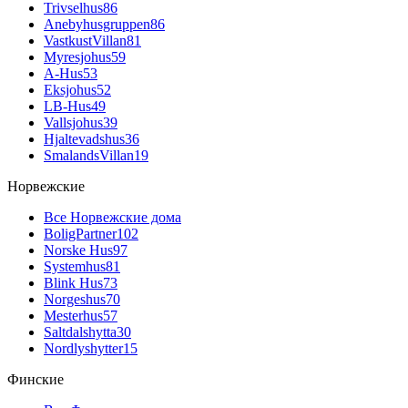
Trivselhus
86
Anebyhusgruppen
86
VastkustVillan
81
Myresjohus
59
A-Hus
53
Eksjohus
52
LB-Hus
49
Vallsjohus
39
Hjaltevadshus
36
SmalandsVillan
19
Норвежские
Все Норвежские дома
BoligPartner
102
Norske Hus
97
Systemhus
81
Blink Hus
73
Norgeshus
70
Mesterhus
57
Saltdalshytta
30
Nordlyshytter
15
Финские