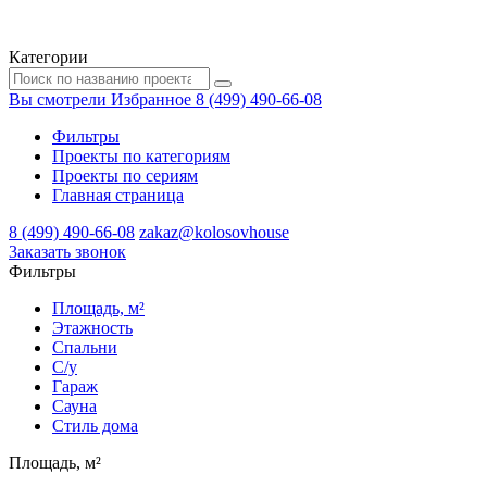
Категории
Вы смотрели
Избранное
8 (499) 490-66-08
Фильтры
Проекты по категориям
Проекты по сериям
Главная страница
8 (499) 490-66-08
zakaz@kolosovhouse
3аказать звонок
Фильтры
Площадь, м²
Этажность
Спальни
С/у
Гараж
Сауна
Стиль дома
Площадь, м²