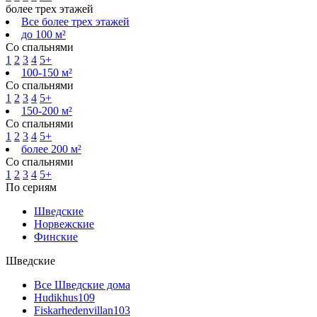
более трех этажей
Все более трех этажей
до 100 м²
Со спальнями
1
2
3
4
5+
100-150 м²
Со спальнями
1
2
3
4
5+
150-200 м²
Со спальнями
1
2
3
4
5+
более 200 м²
Со спальнями
1
2
3
4
5+
По сериям
Шведские
Норвежские
Финские
Шведские
Все Шведские дома
Hudikhus
109
Fiskarhedenvillan
103