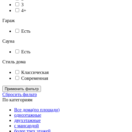
3
4+
Гараж
Есть
Сауна
Есть
Стиль дома
Классическая
Современная
Применить фильтр
Сбросить фильтр
По категориям
Все дома(по площади)
одноэтажные
двухэтажные
с мансардой
более трех этажей