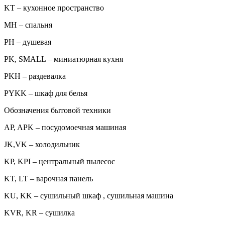
KT – кухонное пространство
MH – спальня
PH – душевая
PK, SMALL – миниатюрная кухня
PKH – раздевалка
PYKK – шкаф для белья
Обозначения бытовой техники
AP, APK – посудомоечная машиная
JK,VK – холодильник
KP, KPI – центральный пылесос
KT, LT – варочная панель
KU, KK – сушильный шкаф , сушильная машина
KVR, KR – сушилка