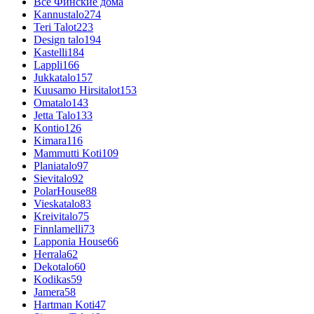
Все Финские дома
Kannustalo
274
Teri Talot
223
Design talo
194
Kastelli
184
Lappli
166
Jukkatalo
157
Kuusamo Hirsitalot
153
Omatalo
143
Jetta Talo
133
Kontio
126
Kimara
116
Mammutti Koti
109
Planiatalo
97
Sievitalo
92
PolarHouse
88
Vieskatalo
83
Kreivitalo
75
Finnlamelli
73
Lapponia House
66
Herrala
62
Dekotalo
60
Kodikas
59
Jamera
58
Hartman Koti
47