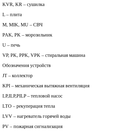
KVR, KR – сушилка
L – плита
M, MIK, MU – СВЧ
PAK, PK – морозильник
U – печь
VP, PK, PPK, VPK – стиральная машина
Обозначения устройств
JT – коллектор
KPI – механическая вытяжная вентиляция
LP,ILP,PILP – тепловой насос
LTO – рекуперация тепла
LVV – нагреватель горячей воды
PV – пожарная сигнализация