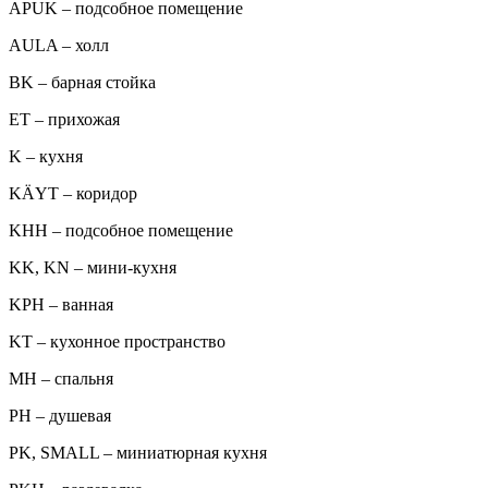
APUK – подсобное помещение
AULA – холл
BK – барная стойка
ET – прихожая
K – кухня
KÄYT – коридор
KHH – подсобное помещение
KK, KN – мини-кухня
KPH – ванная
KT – кухонное пространство
MH – спальня
PH – душевая
PK, SMALL – миниатюрная кухня