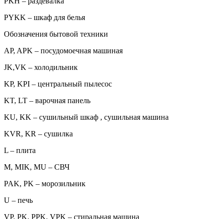
PKH – раздевалка
PYKK – шкаф для белья
Обозначения бытовой техники
AP, APK – посудомоечная машиная
JK,VK – холодильник
KP, KPI – центральный пылесос
KT, LT – варочная панель
KU, KK – сушильный шкаф , сушильная машина
KVR, KR – сушилка
L – плита
M, MIK, MU – СВЧ
PAK, PK – морозильник
U – печь
VP, PK, PPK, VPK – стиральная машина