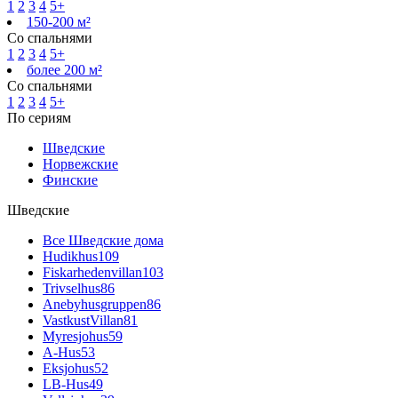
1
2
3
4
5+
150-200 м²
Со спальнями
1
2
3
4
5+
более 200 м²
Со спальнями
1
2
3
4
5+
По сериям
Шведские
Норвежские
Финские
Шведские
Все Шведские дома
Hudikhus
109
Fiskarhedenvillan
103
Trivselhus
86
Anebyhusgruppen
86
VastkustVillan
81
Myresjohus
59
A-Hus
53
Eksjohus
52
LB-Hus
49