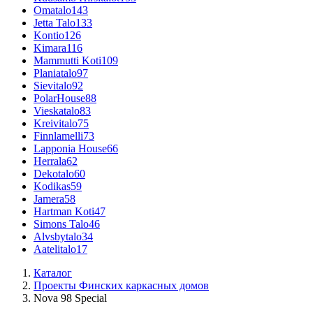
Omatalo
143
Jetta Talo
133
Kontio
126
Kimara
116
Mammutti Koti
109
Planiatalo
97
Sievitalo
92
PolarHouse
88
Vieskatalo
83
Kreivitalo
75
Finnlamelli
73
Lapponia House
66
Herrala
62
Dekotalo
60
Kodikas
59
Jamera
58
Hartman Koti
47
Simons Talo
46
Alvsbytalo
34
Aatelitalo
17
Каталог
Проекты Финских каркасных домов
Nova 98 Special