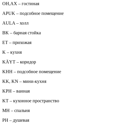
ОН,AX – гостиная
APUK – подсобное помещение
AULA – холл
BK – барная стойка
ET – прихожая
K – кухня
KÄYT – коридор
KHH – подсобное помещение
KK, KN – мини-кухня
KPH – ванная
KT – кухонное пространство
MH – спальня
PH – душевая