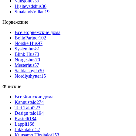
Vallsjohus
39
Hjaltevadshus
36
SmalandsVillan
19
Норвежские
Все Норвежские дома
BoligPartner
102
Norske Hus
97
Systemhus
81
Blink Hus
73
Norgeshus
70
Mesterhus
57
Saltdalshytta
30
Nordlyshytter
15
Финские
Все Финские дома
Kannustalo
274
Teri Talot
223
Design talo
194
Kastelli
184
Lappli
166
Jukkatalo
157
Kuusamo Hirsitalot
153