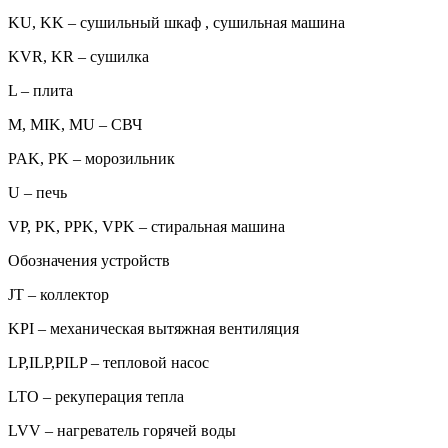
KU, KK – сушильный шкаф , сушильная машина
KVR, KR – сушилка
L – плита
M, MIK, MU – СВЧ
PAK, PK – морозильник
U – печь
VP, PK, PPK, VPK – стиральная машина
Обозначения устройств
JT – коллектор
KPI – механическая вытяжная вентиляция
LP,ILP,PILP – тепловой насос
LTO – рекуперация тепла
LVV – нагреватель горячей воды