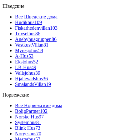
Шведские
Все Шведские дома
Hudikhus
109
Fiskarhedenvillan
103
Trivselhus
86
Anebyhusgruppen
86
VastkustVillan
81
Myresjohus
59
A-Hus
53
Eksjohus
52
LB-Hus
49
Vallsjohus
39
Hjaltevadshus
36
SmalandsVillan
19
Норвежские
Все Норвежские дома
BoligPartner
102
Norske Hus
97
Systemhus
81
Blink Hus
73
Norgeshus
70
Mesterhus
57