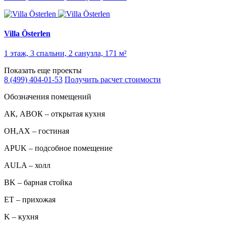
Villa Österlen
1 этаж, 3 спальни, 2 санузла, 171 м²
Показать еще проекты
8 (499) 404-01-53
Получить расчет стоимости
Обозначения помещений
АК, АВОК – открытая кухня
ОН,AX – гостиная
APUK – подсобное помещение
AULA – холл
BK – барная стойка
ET – прихожая
K – кухня