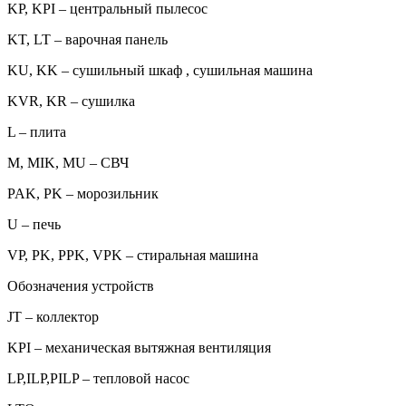
KP, KPI – центральный пылесос
KT, LT – варочная панель
KU, KK – сушильный шкаф , сушильная машина
KVR, KR – сушилка
L – плита
M, MIK, MU – СВЧ
PAK, PK – морозильник
U – печь
VP, PK, PPK, VPK – стиральная машина
Обозначения устройств
JT – коллектор
KPI – механическая вытяжная вентиляция
LP,ILP,PILP – тепловой насос