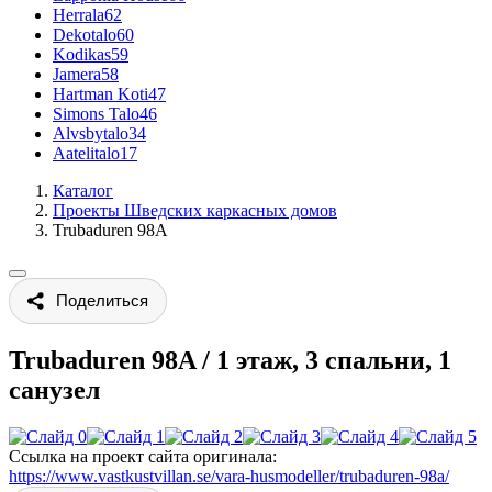
Herrala
62
Dekotalo
60
Kodikas
59
Jamera
58
Hartman Koti
47
Simons Talo
46
Alvsbytalo
34
Aatelitalo
17
Каталог
Проекты Шведских каркасных домов
Trubaduren 98A
Поделиться
Trubaduren 98A
/
1 этаж, 3 спальни, 1
санузел
Ссылка на проект сайта оригинала:
https://www.vastkustvillan.se/vara-husmodeller/trubaduren-98a/