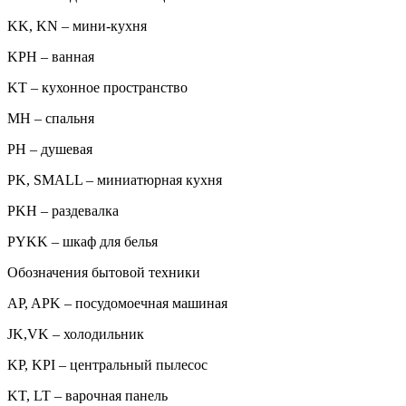
KK, KN – мини-кухня
KPH – ванная
KT – кухонное пространство
MH – спальня
PH – душевая
PK, SMALL – миниатюрная кухня
PKH – раздевалка
PYKK – шкаф для белья
Обозначения бытовой техники
AP, APK – посудомоечная машиная
JK,VK – холодильник
KP, KPI – центральный пылесос
KT, LT – варочная панель