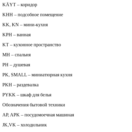
KÄYT – коридор
KHH – подсобное помещение
KK, KN – мини-кухня
KPH – ванная
KT – кухонное пространство
MH – спальня
PH – душевая
PK, SMALL – миниатюрная кухня
PKH – раздевалка
PYKK – шкаф для белья
Обозначения бытовой техники
AP, APK – посудомоечная машиная
JK,VK – холодильник