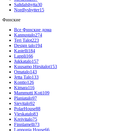
Saltdalshytta
30
Nordlyshytter
15
Финские
Все Финские дома
Kannustalo
274
Teri Talot
223
Design talo
194
Kastelli
184
Lappli
166
Jukkatalo
157
Kuusamo Hirsitalot
153
Omatalo
143
Jetta Talo
133
Kontio
126
Kimara
116
Mammutti Koti
109
Planiatalo
97
Sievitalo
92
PolarHouse
88
Vieskatalo
83
Kreivitalo
75
Finnlamelli
73
Lapponia House
66