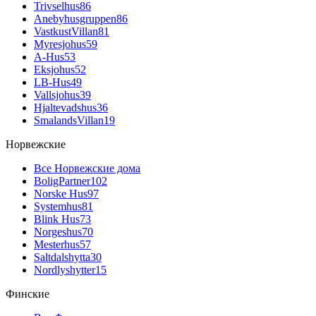
Trivselhus
86
Anebyhusgruppen
86
VastkustVillan
81
Myresjohus
59
A-Hus
53
Eksjohus
52
LB-Hus
49
Vallsjohus
39
Hjaltevadshus
36
SmalandsVillan
19
Норвежские
Все Норвежские дома
BoligPartner
102
Norske Hus
97
Systemhus
81
Blink Hus
73
Norgeshus
70
Mesterhus
57
Saltdalshytta
30
Nordlyshytter
15
Финские