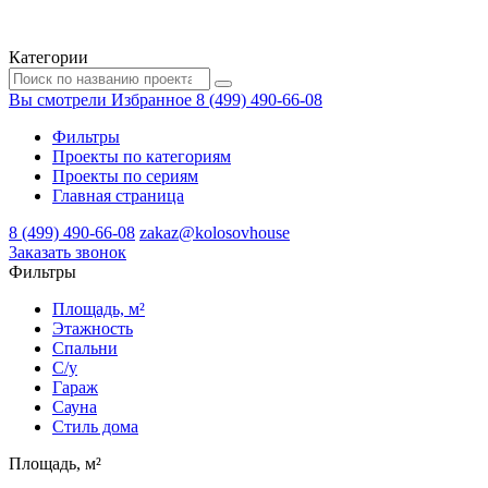
Категории
Вы смотрели
Избранное
8 (499) 490-66-08
Фильтры
Проекты по категориям
Проекты по сериям
Главная страница
8 (499) 490-66-08
zakaz@kolosovhouse
3аказать звонок
Фильтры
Площадь, м²
Этажность
Спальни
С/у
Гараж
Сауна
Стиль дома
Площадь, м²