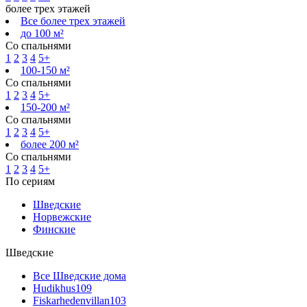
более трех этажей
Все более трех этажей
до 100 м²
Со спальнями
1
2
3
4
5+
100-150 м²
Со спальнями
1
2
3
4
5+
150-200 м²
Со спальнями
1
2
3
4
5+
более 200 м²
Со спальнями
1
2
3
4
5+
По сериям
Шведские
Норвежские
Финские
Шведские
Все Шведские дома
Hudikhus
109
Fiskarhedenvillan
103