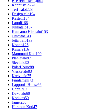
Все Финские дома
Kannustalo
274
Teri Talot
223
Design talo
194
Kastelli
184
Lappli
166
Jukkatalo
157
Kuusamo Hirsitalot
153
Omatalo
143
Jetta Talo
133
Kontio
126
Kimara
116
Mammutti Koti
109
Planiatalo
97
Sievitalo
92
PolarHouse
88
Vieskatalo
83
Kreivitalo
75
Finnlamelli
73
Lapponia House
66
Herrala
62
Dekotalo
60
Kodikas
59
Jamera
58
Hartman Koti
47