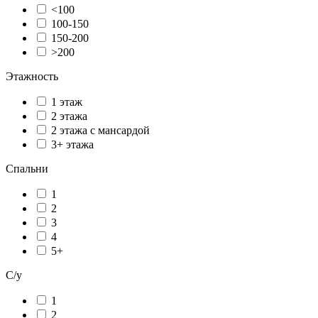
<100
100-150
150-200
>200
Этажность
1 этаж
2 этажа
2 этажа с мансардой
3+ этажа
Спальни
1
2
3
4
5+
С/у
1
2