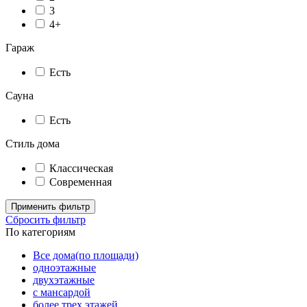
3
4+
Гараж
Есть
Сауна
Есть
Стиль дома
Классическая
Современная
Применить фильтр
Сбросить фильтр
По категориям
Все дома(по площади)
одноэтажные
двухэтажные
с мансардой
более трех этажей