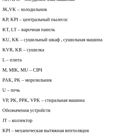
JK,VK – холодильник
KP, KPI – центральный пылесос
KT, LT – варочная панель
KU, KK – сушильный шкаф , сушильная машина
KVR, KR – сушилка
L – плита
M, MIK, MU – СВЧ
PAK, PK – морозильник
U – печь
VP, PK, PPK, VPK – стиральная машина
Обозначения устройств
JT – коллектор
KPI – механическая вытяжная вентиляция