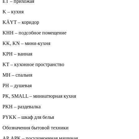
ET – прихожая
K – кухня
KÄYT – коридор
KHH – подсобное помещение
KK, KN – мини-кухня
KPH – ванная
KT – кухонное пространство
MH – спальня
PH – душевая
PK, SMALL – миниатюрная кухня
PKH – раздевалка
PYKK – шкаф для белья
Обозначения бытовой техники
AP, APK – посудомоечная машиная