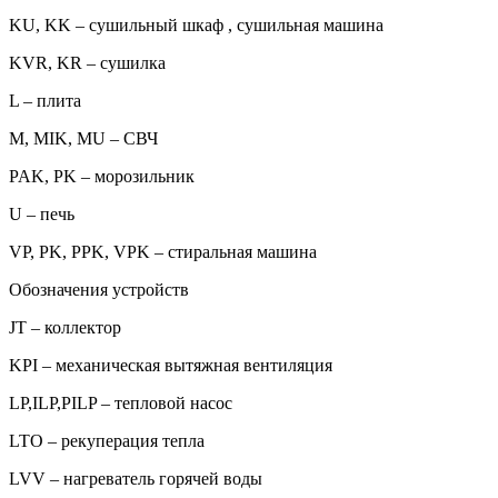
KU, KK – сушильный шкаф , сушильная машина
KVR, KR – сушилка
L – плита
M, MIK, MU – СВЧ
PAK, PK – морозильник
U – печь
VP, PK, PPK, VPK – стиральная машина
Обозначения устройств
JT – коллектор
KPI – механическая вытяжная вентиляция
LP,ILP,PILP – тепловой насос
LTO – рекуперация тепла
LVV – нагреватель горячей воды