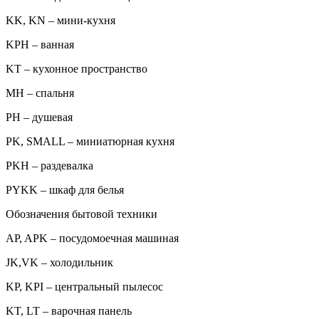
KK, KN – мини-кухня
KPH – ванная
KT – кухонное пространство
MH – спальня
PH – душевая
PK, SMALL – миниатюрная кухня
PKH – раздевалка
PYKK – шкаф для белья
Обозначения бытовой техники
AP, APK – посудомоечная машиная
JK,VK – холодильник
KP, KPI – центральный пылесос
KT, LT – варочная панель