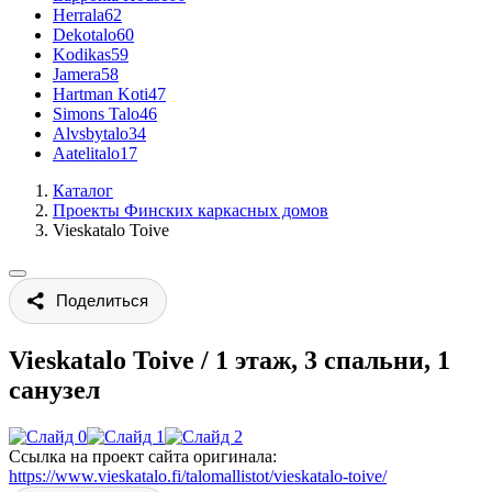
Herrala
62
Dekotalo
60
Kodikas
59
Jamera
58
Hartman Koti
47
Simons Talo
46
Alvsbytalo
34
Aatelitalo
17
Каталог
Проекты Финских каркасных домов
Vieskatalo Toive
Поделиться
Vieskatalo Toive
/
1 этаж, 3 спальни, 1
санузел
Ссылка на проект сайта оригинала:
https://www.vieskatalo.fi/talomallistot/vieskatalo-toive/