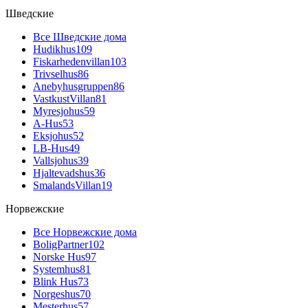
Шведские
Все Шведские дома
Hudikhus
109
Fiskarhedenvillan
103
Trivselhus
86
Anebyhusgruppen
86
VastkustVillan
81
Myresjohus
59
A-Hus
53
Eksjohus
52
LB-Hus
49
Vallsjohus
39
Hjaltevadshus
36
SmalandsVillan
19
Норвежские
Все Норвежские дома
BoligPartner
102
Norske Hus
97
Systemhus
81
Blink Hus
73
Norgeshus
70
Mesterhus
57