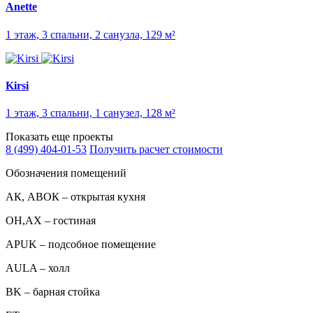
Anette
1 этаж, 3 спальни, 2 санузла, 129 м²
Kirsi
1 этаж, 3 спальни, 1 санузел, 128 м²
Показать еще проекты
8 (499) 404-01-53
Получить расчет стоимости
Обозначения помещений
АК, АВОК – открытая кухня
ОН,AX – гостиная
APUK – подсобное помещение
AULA – холл
BK – барная стойка