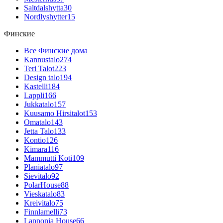
Saltdalshytta
30
Nordlyshytter
15
Финские
Все Финские дома
Kannustalo
274
Teri Talot
223
Design talo
194
Kastelli
184
Lappli
166
Jukkatalo
157
Kuusamo Hirsitalot
153
Omatalo
143
Jetta Talo
133
Kontio
126
Kimara
116
Mammutti Koti
109
Planiatalo
97
Sievitalo
92
PolarHouse
88
Vieskatalo
83
Kreivitalo
75
Finnlamelli
73
Lapponia House
66