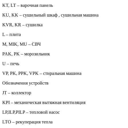
KT, LT – варочная панель
KU, KK – сушильный шкаф , сушильная машина
KVR, KR – сушилка
L – плита
M, MIK, MU – СВЧ
PAK, PK – морозильник
U – печь
VP, PK, PPK, VPK – стиральная машина
Обозначения устройств
JT – коллектор
KPI – механическая вытяжная вентиляция
LP,ILP,PILP – тепловой насос
LTO – рекуперация тепла