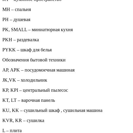
MH – спальня
PH – душевая
PK, SMALL – миниатюрная кухня
PKH – раздевалка
PYKK – шкаф для белья
Обозначения бытовой техники
AP, APK – посудомоечная машиная
JK,VK – холодильник
KP, KPI – центральный пылесос
KT, LT – варочная панель
KU, KK – сушильный шкаф , сушильная машина
KVR, KR – сушилка
L – плита