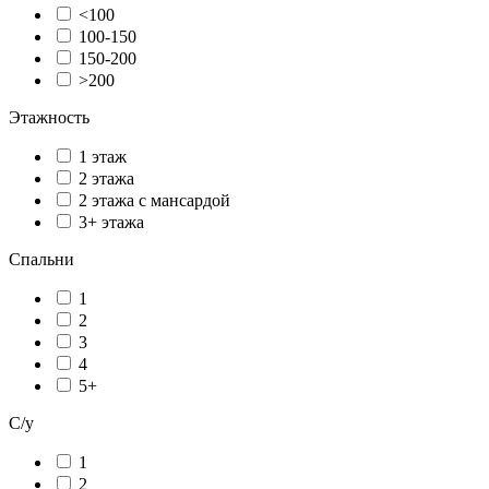
<100
100-150
150-200
>200
Этажность
1 этаж
2 этажа
2 этажа с мансардой
3+ этажа
Спальни
1
2
3
4
5+
С/у
1
2