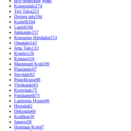
Все Финские дома
Kannustalo
274
Teri Talot
223
Design talo
194
Kastelli
184
Lappli
166
Jukkatalo
157
Kuusamo Hirsitalot
153
Omatalo
143
Jetta Talo
133
Kontio
126
Kimara
116
Mammutti Koti
109
Planiatalo
97
Sievitalo
92
PolarHouse
88
Vieskatalo
83
Kreivitalo
75
Finnlamelli
73
Lapponia House
66
Herrala
62
Dekotalo
60
Kodikas
59
Jamera
58
Hartman Koti
47