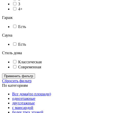
3
4+
Гараж
Есть
Сауна
Есть
Стиль дома
Классическая
Современная
Применить фильтр
Сбросить фильтр
По категориям
Все дома(по площади)
одноэтажные
двухэтажные
с мансардой
более трех этажей