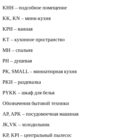
KHH – подсобное помещение
KK, KN – мини-кухня
KPH – ванная
KT – кухонное пространство
MH – спальня
PH – душевая
PK, SMALL – миниатюрная кухня
PKH – раздевалка
PYKK – шкаф для белья
Обозначения бытовой техники
AP, APK – посудомоечная машиная
JK,VK – холодильник
KP, KPI – центральный пылесос