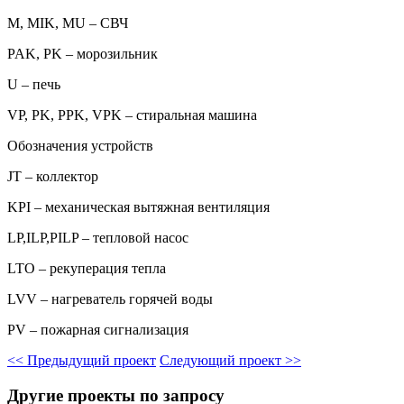
M, MIK, MU – СВЧ
PAK, PK – морозильник
U – печь
VP, PK, PPK, VPK – стиральная машина
Обозначения устройств
JT – коллектор
KPI – механическая вытяжная вентиляция
LP,ILP,PILP – тепловой насос
LTO – рекуперация тепла
LVV – нагреватель горячей воды
PV – пожарная сигнализация
<<
Предыдущий проект
Следующий проект
>>
Другие проекты по запросу