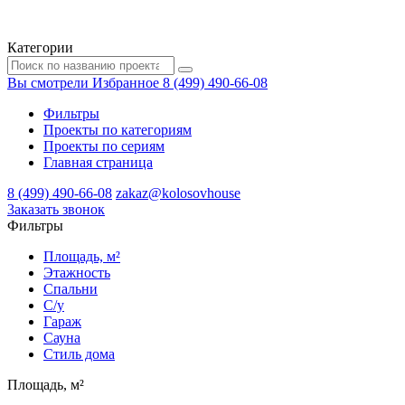
Категории
Вы смотрели
Избранное
8 (499) 490-66-08
Фильтры
Проекты по категориям
Проекты по сериям
Главная страница
8 (499) 490-66-08
zakaz@kolosovhouse
3аказать звонок
Фильтры
Площадь, м²
Этажность
Спальни
С/у
Гараж
Сауна
Стиль дома
Площадь, м²