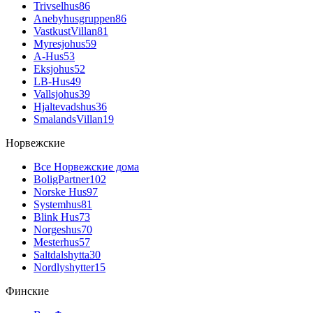
Trivselhus
86
Anebyhusgruppen
86
VastkustVillan
81
Myresjohus
59
A-Hus
53
Eksjohus
52
LB-Hus
49
Vallsjohus
39
Hjaltevadshus
36
SmalandsVillan
19
Норвежские
Все Норвежские дома
BoligPartner
102
Norske Hus
97
Systemhus
81
Blink Hus
73
Norgeshus
70
Mesterhus
57
Saltdalshytta
30
Nordlyshytter
15
Финские