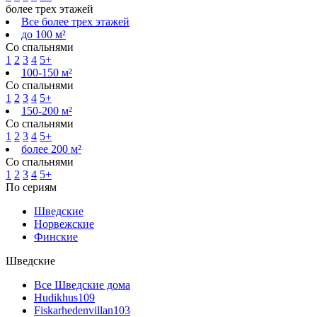
более трех этажей
Все более трех этажей
до 100 м²
Со спальнями
1
2
3
4
5+
100-150 м²
Со спальнями
1
2
3
4
5+
150-200 м²
Со спальнями
1
2
3
4
5+
более 200 м²
Со спальнями
1
2
3
4
5+
По сериям
Шведские
Норвежские
Финские
Шведские
Все Шведские дома
Hudikhus
109
Fiskarhedenvillan
103