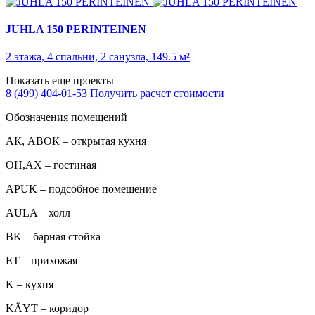
JUHLA 150 PERINTEINEN
2 этажа, 4 спальни, 2 санузла, 149.5 м²
Показать еще проекты
8 (499) 404-01-53
Получить расчет стоимости
Обозначения помещений
АК, АВОК – открытая кухня
ОН,AX – гостиная
APUK – подсобное помещение
AULA – холл
BK – барная стойка
ET – прихожая
K – кухня
KÄYT – коридор