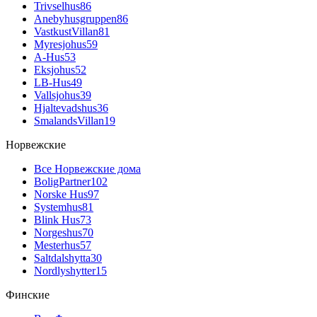
Trivselhus
86
Anebyhusgruppen
86
VastkustVillan
81
Myresjohus
59
A-Hus
53
Eksjohus
52
LB-Hus
49
Vallsjohus
39
Hjaltevadshus
36
SmalandsVillan
19
Норвежские
Все Норвежские дома
BoligPartner
102
Norske Hus
97
Systemhus
81
Blink Hus
73
Norgeshus
70
Mesterhus
57
Saltdalshytta
30
Nordlyshytter
15
Финские