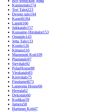
Все Финские дома
Kannustalo
274
Teri Talot
223
Design talo
194
Kastelli
184
Lappli
166
Jukkatalo
157
Kuusamo Hirsitalot
153
Omatalo
143
Jetta Talo
133
Kontio
126
Kimara
116
Mammutti Koti
109
Planiatalo
97
Sievitalo
92
PolarHouse
88
Vieskatalo
83
Kreivitalo
75
Finnlamelli
73
Lapponia House
66
Herrala
62
Dekotalo
60
Kodikas
59
Jamera
58
Hartman Koti
47