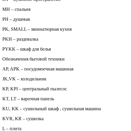
MH – спальня
PH – душевая
PK, SMALL – миниатюрная кухня
PKH – раздевалка
PYKK – шкаф для белья
Обозначения бытовой техники
AP, APK – посудомоечная машиная
JK,VK – холодильник
KP, KPI – центральный пылесос
KT, LT – варочная панель
KU, KK – сушильный шкаф , сушильная машина
KVR, KR – сушилка
L – плита