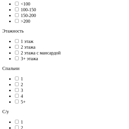
<100
100-150
150-200
>200
Этажность
1 этаж
2 этажа
2 этажа с мансардой
3+ этажа
Спальни
1
2
3
4
5+
С/у
1
2