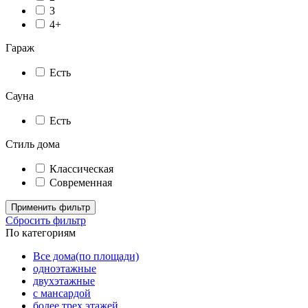
3
4+
Гараж
Есть
Сауна
Есть
Стиль дома
Классическая
Современная
Применить фильтр
Сбросить фильтр
По категориям
Все дома(по площади)
одноэтажные
двухэтажные
с мансардой
более трех этажей