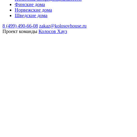
Финские дома
Норвежские дома
Шведские дома
8 (499) 490-66-08
zakaz@kolosovhouse.ru
Проект команды
Колосов Хауз