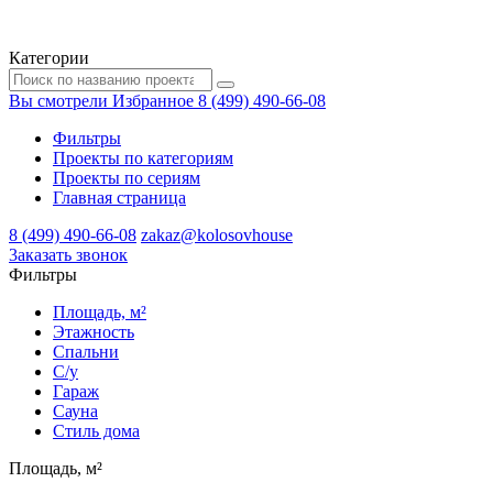
Категории
Вы смотрели
Избранное
8 (499) 490-66-08
Фильтры
Проекты по категориям
Проекты по сериям
Главная страница
8 (499) 490-66-08
zakaz@kolosovhouse
3аказать звонок
Фильтры
Площадь, м²
Этажность
Спальни
С/у
Гараж
Сауна
Стиль дома
Площадь, м²