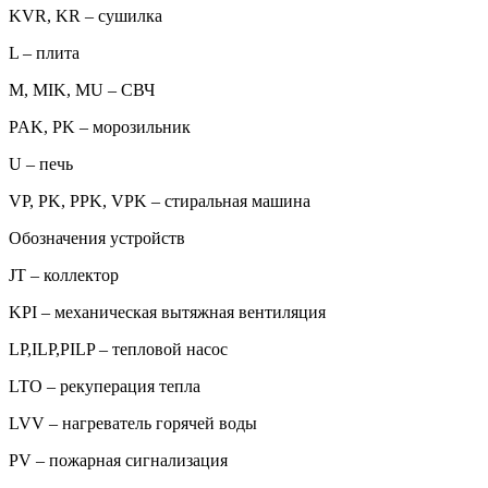
KVR, KR – сушилка
L – плита
M, MIK, MU – СВЧ
PAK, PK – морозильник
U – печь
VP, PK, PPK, VPK – стиральная машина
Обозначения устройств
JT – коллектор
KPI – механическая вытяжная вентиляция
LP,ILP,PILP – тепловой насос
LTO – рекуперация тепла
LVV – нагреватель горячей воды
PV – пожарная сигнализация