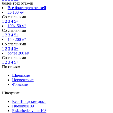
более трех этажей
Все более трех этажей
до 100 м²
Со спальнями
1
2
3
4
5+
100-150 м²
Со спальнями
1
2
3
4
5+
150-200 м²
Со спальнями
1
2
3
4
5+
более 200 м²
Со спальнями
1
2
3
4
5+
По сериям
Шведские
Норвежские
Финские
Шведские
Все Шведские дома
Hudikhus
109
Fiskarhedenvillan
103