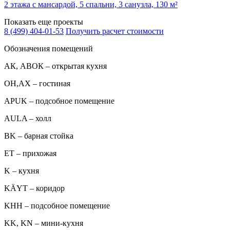
2 этажа с мансардой, 5 спальни, 3 санузла, 130 м²
Показать еще проекты
8 (499) 404-01-53
Получить расчет стоимости
Обозначения помещений
АК, АВОК – открытая кухня
ОН,AX – гостиная
APUK – подсобное помещение
AULA – холл
BK – барная стойка
ET – прихожая
K – кухня
KÄYT – коридор
KHH – подсобное помещение
KK, KN – мини-кухня