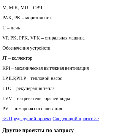
M, MIK, MU – СВЧ
PAK, PK – морозильник
U – печь
VP, PK, PPK, VPK – стиральная машина
Обозначения устройств
JT – коллектор
KPI – механическая вытяжная вентиляция
LP,ILP,PILP – тепловой насос
LTO – рекуперация тепла
LVV – нагреватель горячей воды
PV – пожарная сигнализация
<<
Предыдущий проект
Следующий проект
>>
Другие проекты по запросу