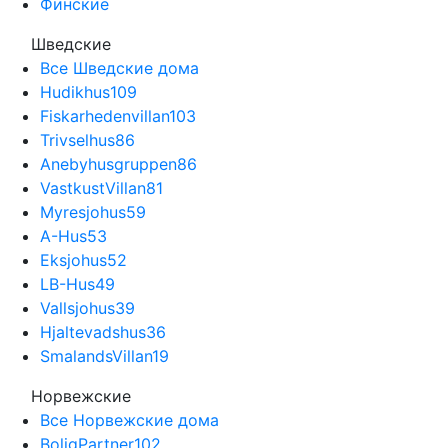
Финские
Шведские
Все Шведские дома
Hudikhus
109
Fiskarhedenvillan
103
Trivselhus
86
Anebyhusgruppen
86
VastkustVillan
81
Myresjohus
59
A-Hus
53
Eksjohus
52
LB-Hus
49
Vallsjohus
39
Hjaltevadshus
36
SmalandsVillan
19
Норвежские
Все Норвежские дома
BoligPartner
102