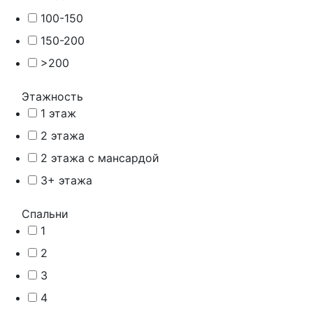
100-150
150-200
>200
Этажность
1 этаж
2 этажа
2 этажа с мансардой
3+ этажа
Спальни
1
2
3
4