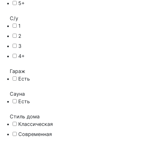
5+
С/у
1
2
3
4+
Гараж
Есть
Сауна
Есть
Стиль дома
Классическая
Современная