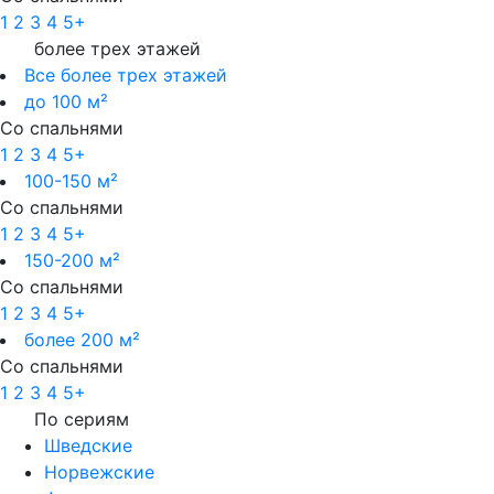
1
2
3
4
5+
более трех этажей
Все более трех этажей
до 100 м²
Со спальнями
1
2
3
4
5+
100-150 м²
Со спальнями
1
2
3
4
5+
150-200 м²
Со спальнями
1
2
3
4
5+
более 200 м²
Со спальнями
1
2
3
4
5+
По сериям
Шведские
Норвежские