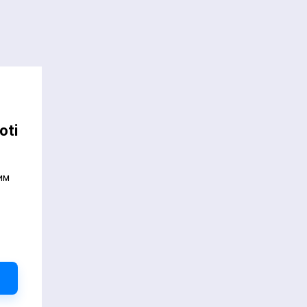
oti
им