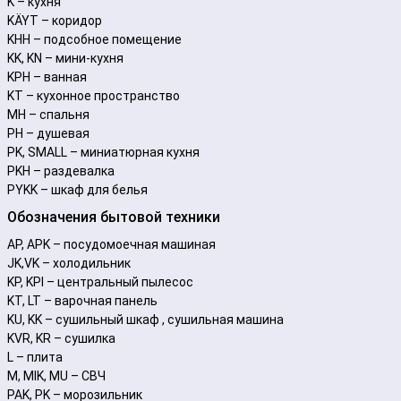
K – кухня
KÄYT – коридор
KHH – подсобное помещение
KK, KN – мини-кухня
KPH – ванная
KT – кухонное пространство
MH – спальня
PH – душевая
PK, SMALL – миниатюрная кухня
PKH – раздевалка
PYKK – шкаф для белья
Обозначения бытовой техники
AP, APK – посудомоечная машиная
JK,VK – холодильник
KP, KPI – центральный пылесос
KT, LT – варочная панель
KU, KK – сушильный шкаф , сушильная машина
KVR, KR – сушилка
L – плита
M, MIK, MU – СВЧ
PAK, PK – морозильник