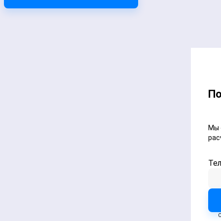
По
Мы 
рас
Те