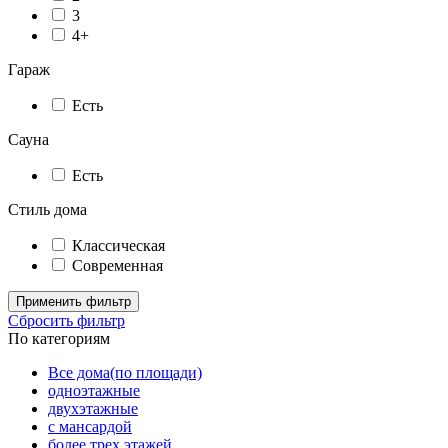
3
4+
Гараж
Есть
Сауна
Есть
Стиль дома
Классическая
Современная
Применить фильтр
Сбросить фильтр
По категориям
Все дома(по площади)
одноэтажные
двухэтажные
с мансардой
более трех этажей