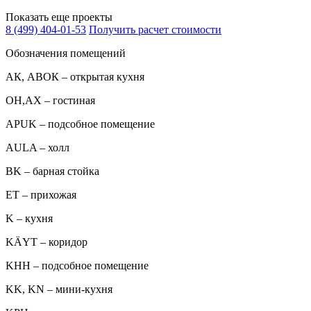
Показать еще проекты
8 (499) 404-01-53
Получить расчет стоимости
Обозначения помещений
АК, АВОК – открытая кухня
ОН,AX – гостиная
APUK – подсобное помещение
AULA – холл
BK – барная стойка
ET – прихожая
K – кухня
KÄYT – коридор
KHH – подсобное помещение
KK, KN – мини-кухня