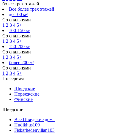
более трех этажей
Все более трех этажей
до 100 м²
Со спальнями
1
2
3
4
5+
100-150 м²
Со спальнями
1
2
3
4
5+
150-200 м²
Со спальнями
1
2
3
4
5+
более 200 м²
Со спальнями
1
2
3
4
5+
По сериям
Шведские
Норвежские
Финские
Шведские
Все Шведские дома
Hudikhus
109
Fiskarhedenvillan
103