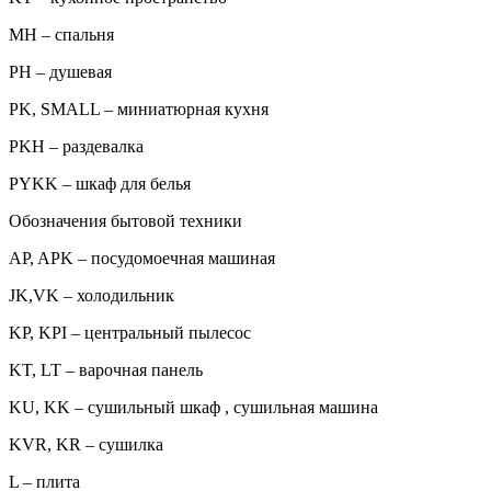
MH – спальня
PH – душевая
PK, SMALL – миниатюрная кухня
PKH – раздевалка
PYKK – шкаф для белья
Обозначения бытовой техники
AP, APK – посудомоечная машиная
JK,VK – холодильник
KP, KPI – центральный пылесос
KT, LT – варочная панель
KU, KK – сушильный шкаф , сушильная машина
KVR, KR – сушилка
L – плита