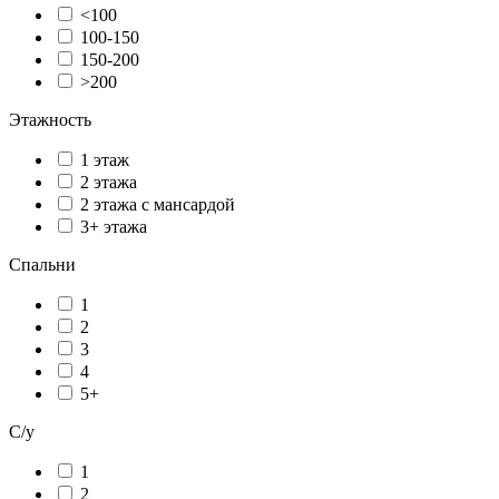
<100
100-150
150-200
>200
Этажность
1 этаж
2 этажа
2 этажа с мансардой
3+ этажа
Спальни
1
2
3
4
5+
С/у
1
2