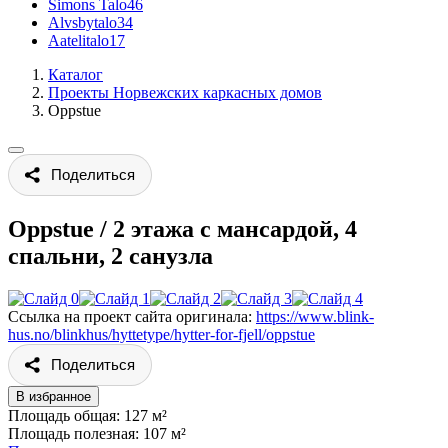
Simons Talo
46
Alvsbytalo
34
Aatelitalo
17
Каталог
Проекты Норвежских каркасных домов
Oppstue
Поделиться
Oppstue
/
2 этажа с мансардой, 4
спальни, 2 санузла
Ссылка на проект сайта оригинала:
https://www.blink-
hus.no/blinkhus/hyttetype/hytter-for-fjell/oppstue
Поделиться
В избранное
Площадь общая: 127 м²
Площадь полезная: 107 м²