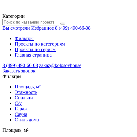
Категории
Вы смотрели
Избранное
8 (499) 490-66-08
Фильтры
Проекты по категориям
Проекты по сериям
Главная страница
8 (499) 490-66-08
zakaz@kolosovhouse
3аказать звонок
Фильтры
Площадь, м²
Этажность
Спальни
С/у
Гараж
Сауна
Стиль дома
Площадь, м²