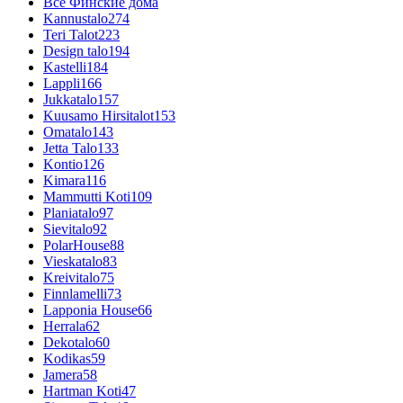
Все Финские дома
Kannustalo
274
Teri Talot
223
Design talo
194
Kastelli
184
Lappli
166
Jukkatalo
157
Kuusamo Hirsitalot
153
Omatalo
143
Jetta Talo
133
Kontio
126
Kimara
116
Mammutti Koti
109
Planiatalo
97
Sievitalo
92
PolarHouse
88
Vieskatalo
83
Kreivitalo
75
Finnlamelli
73
Lapponia House
66
Herrala
62
Dekotalo
60
Kodikas
59
Jamera
58
Hartman Koti
47