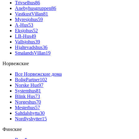
Trivselhus
86
Anebyhusgruppen
86
VastkustVillan
81
Myresjohus
59
A-Hus
53
Eksjohus
52
LB-Hus
49
Vallsjohus
39
Hjaltevadshus
36
SmalandsVillan
19
Норвежские
Все Норвежские дома
BoligPartner
102
Norske Hus
97
Systemhus
81
Blink Hus
73
Norgeshus
70
Mesterhus
57
Saltdalshytta
30
Nordlyshytter
15
Финские