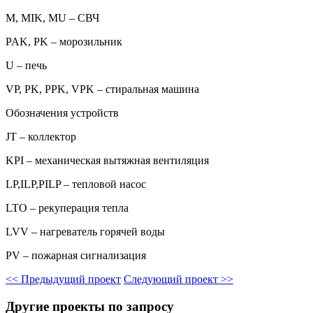
M, MIK, MU – СВЧ
PAK, PK – морозильник
U – печь
VP, PK, PPK, VPK – стиральная машина
Обозначения устройств
JT – коллектор
KPI – механическая вытяжная вентиляция
LP,ILP,PILP – тепловой насос
LTO – рекуперация тепла
LVV – нагреватель горячей воды
PV – пожарная сигнализация
<<
Предыдущий проект
Следующий проект
>>
Другие проекты по запросу