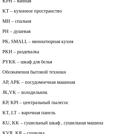
KPH – ванная
KT – кухонное пространство
MH – спальня
PH – душевая
PK, SMALL – миниатюрная кухня
PKH – раздевалка
PYKK – шкаф для белья
Обозначения бытовой техники
AP, APK – посудомоечная машиная
JK,VK – холодильник
KP, KPI – центральный пылесос
KT, LT – варочная панель
KU, KK – сушильный шкаф , сушильная машина
KVR, KR – сушилка