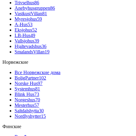
Trivselhus
86
Anebyhusgruppen
86
VastkustVillan
81
Myresjohus
59
A-Hus
53
Eksjohus
52
LB-Hus
49
Vallsjohus
39
Hjaltevadshus
36
SmalandsVillan
19
Норвежские
Все Норвежские дома
BoligPartner
102
Norske Hus
97
Systemhus
81
Blink Hus
73
Norgeshus
70
Mesterhus
57
Saltdalshytta
30
Nordlyshytter
15
Финские