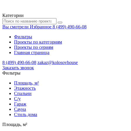
Категории
Вы смотрели
Избранное
8 (499) 490-66-08
Фильтры
Проекты по категориям
Проекты по сериям
Главная страница
8 (499) 490-66-08
zakaz@kolosovhouse
3аказать звонок
Фильтры
Площадь, м²
Этажность
Спальни
С/у
Гараж
Сауна
Стиль дома
Площадь, м²