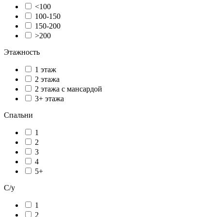
<100
100-150
150-200
>200
Этажность
1 этаж
2 этажа
2 этажа с мансардой
3+ этажа
Спальни
1
2
3
4
5+
С/у
1
2