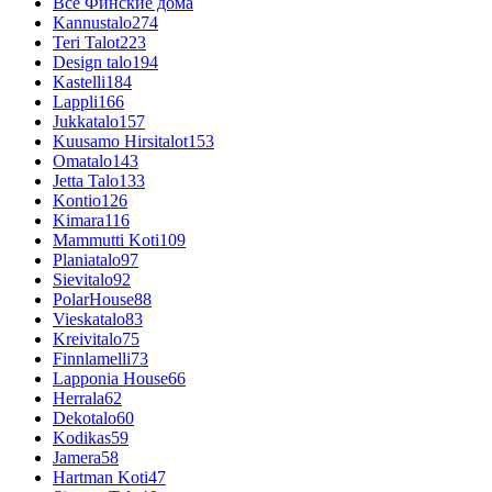
Все Финские дома
Kannustalo
274
Teri Talot
223
Design talo
194
Kastelli
184
Lappli
166
Jukkatalo
157
Kuusamo Hirsitalot
153
Omatalo
143
Jetta Talo
133
Kontio
126
Kimara
116
Mammutti Koti
109
Planiatalo
97
Sievitalo
92
PolarHouse
88
Vieskatalo
83
Kreivitalo
75
Finnlamelli
73
Lapponia House
66
Herrala
62
Dekotalo
60
Kodikas
59
Jamera
58
Hartman Koti
47