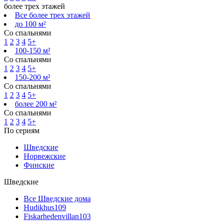
более трех этажей
Все более трех этажей
до 100 м²
Со спальнями
1
2
3
4
5+
100-150 м²
Со спальнями
1
2
3
4
5+
150-200 м²
Со спальнями
1
2
3
4
5+
более 200 м²
Со спальнями
1
2
3
4
5+
По сериям
Шведские
Норвежские
Финские
Шведские
Все Шведские дома
Hudikhus
109
Fiskarhedenvillan
103