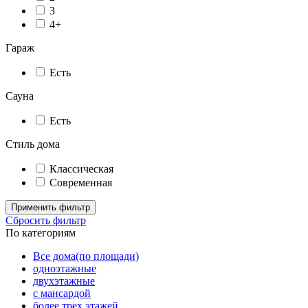
3
4+
Гараж
Есть
Сауна
Есть
Стиль дома
Классическая
Современная
Применить фильтр
Сбросить фильтр
По категориям
Все дома(по площади)
одноэтажные
двухэтажные
с мансардой
более трех этажей