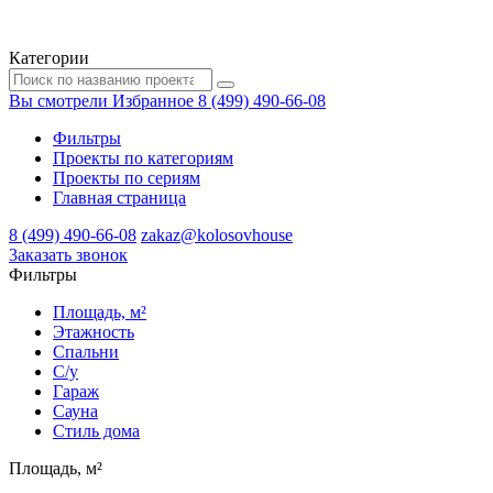
Категории
Вы смотрели
Избранное
8 (499) 490-66-08
Фильтры
Проекты по категориям
Проекты по сериям
Главная страница
8 (499) 490-66-08
zakaz@kolosovhouse
3аказать звонок
Фильтры
Площадь, м²
Этажность
Спальни
С/у
Гараж
Сауна
Стиль дома
Площадь, м²