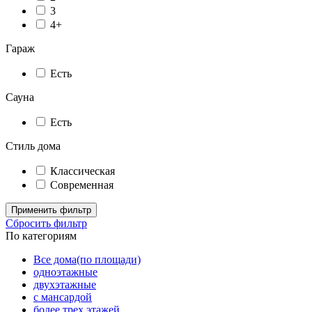
3
4+
Гараж
Есть
Сауна
Есть
Стиль дома
Классическая
Современная
Применить фильтр
Сбросить фильтр
По категориям
Все дома(по площади)
одноэтажные
двухэтажные
с мансардой
более трех этажей