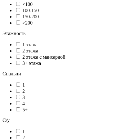
<100
100-150
150-200
>200
Этажность
1 этаж
2 этажа
2 этажа с мансардой
3+ этажа
Спальни
1
2
3
4
5+
С/у
1
2