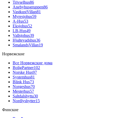
Trivselhus
86
Anebyhusgruppen
86
VastkustVillan
81
Myresjohus
59
A-Hus
53
Eksjohus
52
LB-Hus
49
Vallsjohus
39
Hjaltevadshus
36
SmalandsVillan
19
Норвежские
Все Норвежские дома
BoligPartner
102
Norske Hus
97
Systemhus
81
Blink Hus
73
Norgeshus
70
Mesterhus
57
Saltdalshytta
30
Nordlyshytter
15
Финские