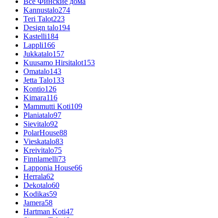
Все Финские дома
Kannustalo
274
Teri Talot
223
Design talo
194
Kastelli
184
Lappli
166
Jukkatalo
157
Kuusamo Hirsitalot
153
Omatalo
143
Jetta Talo
133
Kontio
126
Kimara
116
Mammutti Koti
109
Planiatalo
97
Sievitalo
92
PolarHouse
88
Vieskatalo
83
Kreivitalo
75
Finnlamelli
73
Lapponia House
66
Herrala
62
Dekotalo
60
Kodikas
59
Jamera
58
Hartman Koti
47