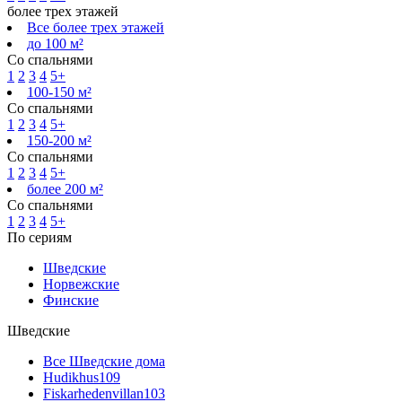
более трех этажей
Все более трех этажей
до 100 м²
Со спальнями
1
2
3
4
5+
100-150 м²
Со спальнями
1
2
3
4
5+
150-200 м²
Со спальнями
1
2
3
4
5+
более 200 м²
Со спальнями
1
2
3
4
5+
По сериям
Шведские
Норвежские
Финские
Шведские
Все Шведские дома
Hudikhus
109
Fiskarhedenvillan
103